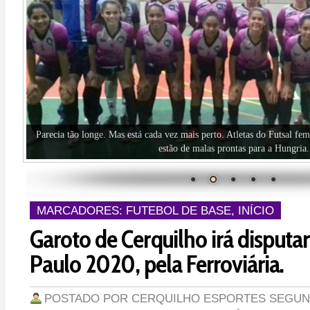
Parecia tão longe. Mas está cada vez mais perto. Atletas do Futsal f
estão de malas prontas para a Hungria.
MARCADORES:
FUTEBOL DE BASE
,
INÍCIO
Garoto de Cerquilho irá disputa
Paulo 2020, pela Ferroviária.
POSTADO POR
CERQUILHO ESPORTES
SEGUND