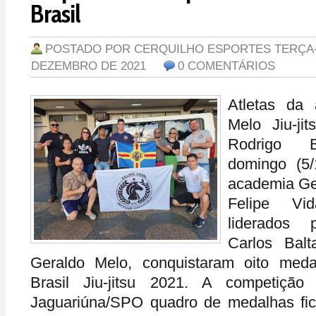
Brasil
POSTADO POR
CERQUILHO ESPORTES
TERÇA-
DEZEMBRO DE 2021
0 COMENTÁRIOS
Atletas da
Melo Jiu-jit
Rodrigo B
domingo (5/
academia Ger
Felipe Vid
liderados 
Carlos Bal
Geraldo Melo, conquistaram oito med
Brasil Jiu-jitsu 2021. A competição
Jaguariúna/SPO quadro de medalhas fico