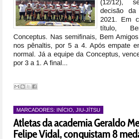
(12/12), s
decisão da
2021. Em c
título, 
Conceptus. Nas semifinais, Bem Amigos
nos pênaltis, por 5 a 4. Após empate 
normal. Já a equipe da Conceptus, venc
por 3 a 1. A final...
MARCADORES:
INÍCIO
,
JIU-JÍTSU
Atletas da academia Geraldo Mel
Felipe Vidal, conquistam 8 med