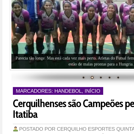
Basquete Cerquilho é vice-campeão!
MARCADORES:
HANDEBOL
,
INÍCIO
Cerquilhenses são Campeões p
Itatiba
POSTADO POR
CERQUILHO ESPORTES
QUINTA