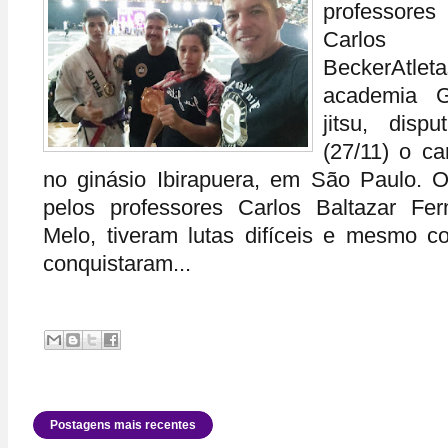
professore
Carlos B
BeckerAtlet
academia G
jitsu, dis
(27/11) o c
no ginásio Ibirapuera, em São Paulo. Os
pelos professores Carlos Baltazar Fe
Melo, tiveram lutas difíceis e mesmo co
conquistaram...
Postagens mais recentes