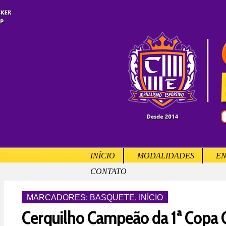
INÍCIO
MODALIDADES
EN
CONTATO
MARCADORES:
BASQUETE
,
INÍCIO
Cerquilho Campeão da 1ª Copa 