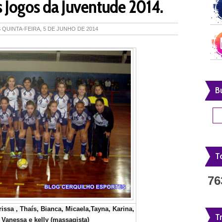
 Jogos da Juventude 2014.
S
QUINTA-FEIRA, 5 DE JUNHO DE 2014
B
To
76
rissa , Thaís, Bianca, Micaela,Tayna, Karina,

T