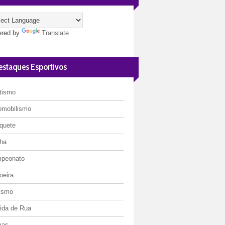
red by
Translate
estaques Esportivos
etismo
omobilismo
quete
ha
peonato
oeira
lismo
rida de Rua
mas