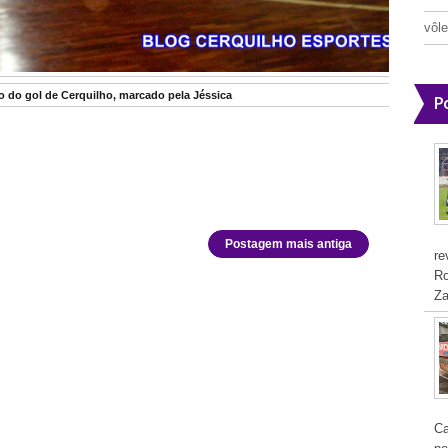
vôle
 do gol de Cerquilho, marcado pela Jéssica
P
Postagem mais antiga
re
Ro
Za
Ca