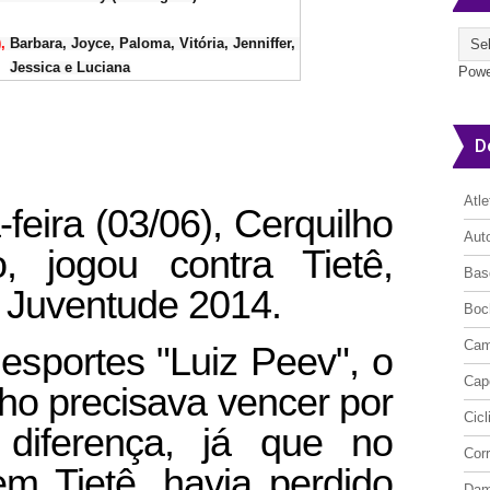
, 
Barbara, Joyce, Paloma, Vitória, Jenniffer, 

Jessica e Luciana
Powe
D
Atl
-feira (03/06), Cerquilho
Aut
o, jogou contra Tietê,
Bas
 Juventude 2014.
Boc
Cam
esportes "Luiz Peev", o
Cap
lho precisava vencer por
Cic
 diferença, já que no
Cor
em Tietê, havia perdido
Da