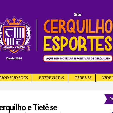
MODALIDADES
ENTREVISTAS
TABELAS
VÍDE
R
erquilho e Tietê se