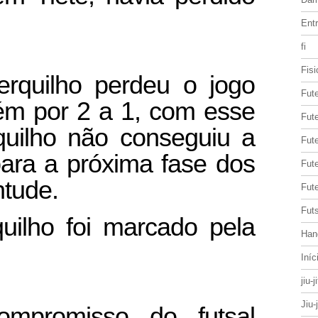
Entr
fi
Fisi
erquilho perdeu o jogo
Fut
ém por 2 a 1, com esse
Fute
quilho não conseguiu a
Fut
 para a próxima fase dos
Fut
tude.
Fute
Futs
uilho foi marcado pela
Han
Iníc
jiu-j
Jiu-
mpromisso do futsal