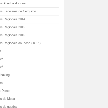
os Abertos do Idoso
os Escolares de Cerquilho
os Regionais 2014
os Regionais 2015
os Regionais 2016
os Regionais do Idoso (JORI)
ô
ate
atê
kboxing
ha
e Dance
is de Mesa
is de quadra