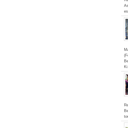
As
es
Ma
(F
Be
Ki
Re
Be
to