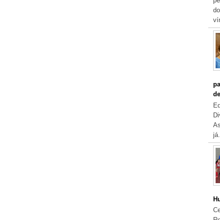
pe
do
ví
pa
de
Eq
Di
As
já.
Hu
Ce
Re