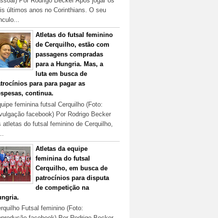
ssoal) Por Rodrigo Becker Após jogar os
is últimos anos no Corinthians. O seu
nculo...
Atletas do futsal feminino
de Cerquilho, estão com
passagens compradas
para a Hungria. Mas, a
luta em busca de
trocínios para para pagar as
spesas, continua.
uipe feminina futsal Cerquilho (Foto:
vulgação facebook) Por Rodrigo Becker
 atletas do futsal feminino de Cerquilho,
..
Atletas da equipe
feminina do futsal
Cerquilho, em busca de
patrocínios para disputa
de competição na
ngria.
rquilho Futsal feminino (Foto:
produção facebook) Por Rodrigo Becker