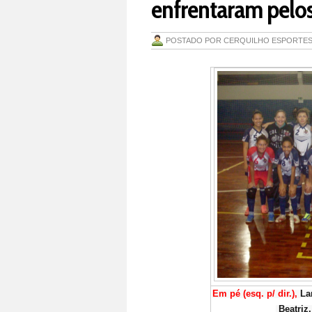
enfrentaram pelos
POSTADO POR
CERQUILHO ESPORTE
Em pé (esq. p/ dir.), 
La
 Beatriz, Vanessa e kelly (massagista)
