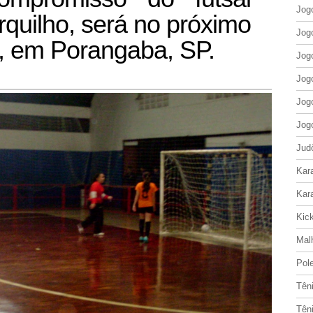
Jog
rquilho, será no próximo
Jog
, em Porangaba, SP.
Jog
Jog
Jog
Jog
Jud
Kar
Kar
Kic
Mal
Pol
Tên
Tên