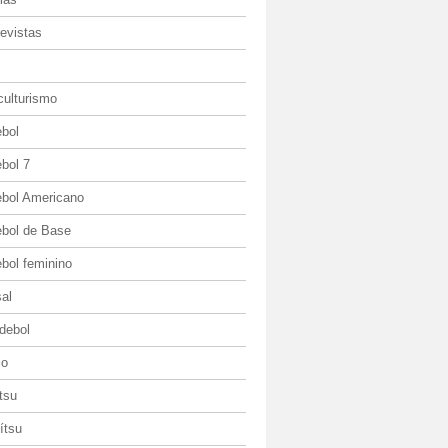
evistas
culturismo
ebol
bol 7
ebol Americano
ebol de Base
bol feminino
al
debol
io
itsu
jítsu