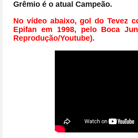
Grêmio é o atual Campeão.
No vídeo abaixo, gol do Tevez 
Epifan em 1998, pelo Boca Juni
Reprodução/Youtube).