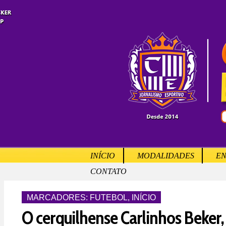
INÍCIO
MODALIDADES
EN
CONTATO
MARCADORES:
FUTEBOL
,
INÍCIO
O cerquilhense Carlinhos Beker, 