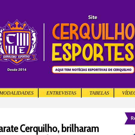
MODALIDADES
ENTREVISTAS
TABELAS
VÍDE
R
arate Cerquilho, brilharam