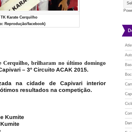
Powe
TK Karate Cerquilho
to: Reprodução/facebook)
D
Atl
Aut
 Cerquilho, brilharam no último domingo
Bas
apivari – 3º Circuito ACAK 2015.
Boc
zada na cidade de Capivari interior
Cam
 ótimos resultados na competição.
Cap
Cic
Cor
 e Kumite
 Kumite
Da
e