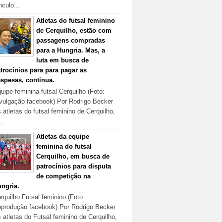
nculo...
Atletas do futsal feminino
de Cerquilho, estão com
passagens compradas
para a Hungria. Mas, a
luta em busca de
trocínios para para pagar as
spesas, continua.
uipe feminina futsal Cerquilho (Foto:
vulgação facebook) Por Rodrigo Becker
 atletas do futsal feminino de Cerquilho,
..
Atletas da equipe
feminina do futsal
Cerquilho, em busca de
patrocínios para disputa
de competição na
ngria.
rquilho Futsal feminino (Foto:
produção facebook) Por Rodrigo Becker
 atletas do Futsal feminino de Cerquilho,