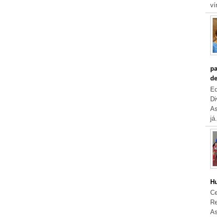
ví
pa
de
Eq
Di
As
já.
Hu
Ce
Re
As