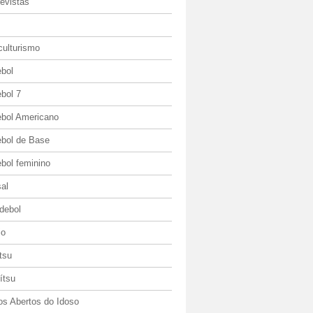
evistas
culturismo
ebol
bol 7
ebol Americano
ebol de Base
bol feminino
al
debol
io
itsu
jítsu
os Abertos do Idoso