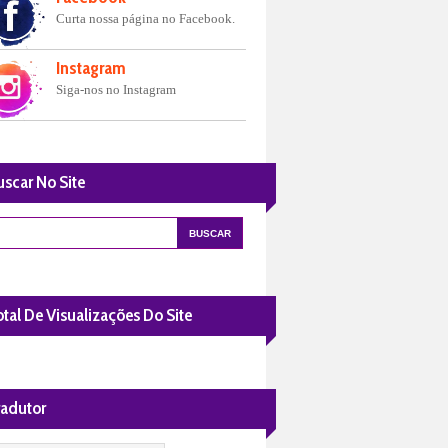
Curta nossa página no Facebook.
Instagram
Siga-nos no Instagram
uscar No Site
tal De Visualizações Do Site
radutor