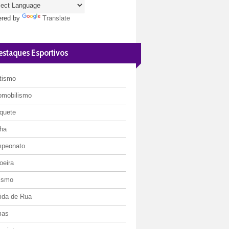
red by
Translate
estaques Esportivos
etismo
omobilismo
quete
ha
peonato
oeira
lismo
rida de Rua
mas