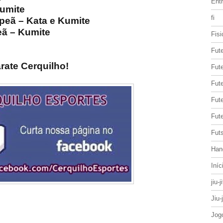
Entr
umite
fi
peã – Kata e Kumite
eã – Kumite
Fisi
Fut
rate Cerquilho!
Fute
Fut
Fut
Fute
Futs
Han
Iníc
jiu-j
Jiu-
Jog