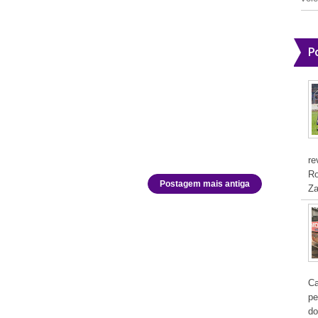
P
re
Ro
Postagem mais antiga
Za
Ca
pe
do