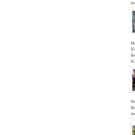
es
Ma
(F
Be
Ki
Re
Be
to