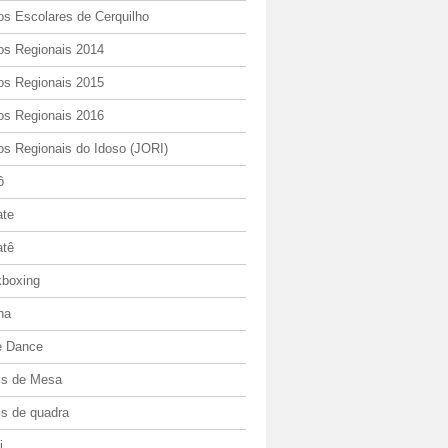
os Escolares de Cerquilho
os Regionais 2014
os Regionais 2015
os Regionais 2016
os Regionais do Idoso (JORI)
ô
ate
atê
kboxing
ha
e Dance
is de Mesa
is de quadra
i