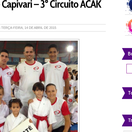
Capivari – 3º Circuito ACAK
S
TERÇA-FEIRA, 14 DE ABRIL DE 2015
B
To
T