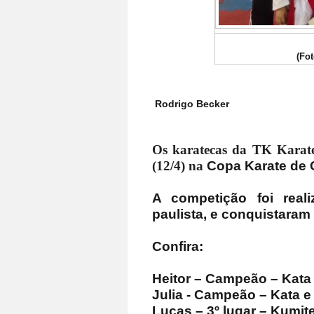
(Fo
Rodrigo Becker
Os karatecas da TK Karate
(12/4) na
Copa Karate de C
A competição foi reali
paulista, e conquistaram
Confira:
Heitor – Campeão – Kata
Julia - Campeão – Kata e
Lucas – 3º lugar – Kumit