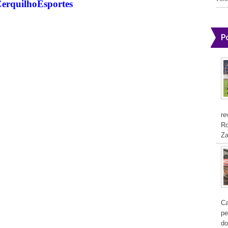
CerquilhoEsportes
P
re
Ro
Za
Ca
pe
do