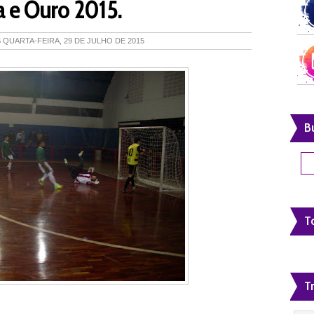
ta e Ouro 2015.
S
QUARTA-FEIRA, 29 DE JULHO DE 2015
B
To
T