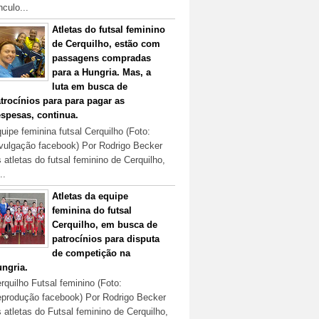
nculo...
Atletas do futsal feminino
de Cerquilho, estão com
passagens compradas
para a Hungria. Mas, a
luta em busca de
trocínios para para pagar as
spesas, continua.
uipe feminina futsal Cerquilho (Foto:
vulgação facebook) Por Rodrigo Becker
 atletas do futsal feminino de Cerquilho,
..
Atletas da equipe
feminina do futsal
Cerquilho, em busca de
patrocínios para disputa
de competição na
ngria.
rquilho Futsal feminino (Foto:
produção facebook) Por Rodrigo Becker
 atletas do Futsal feminino de Cerquilho,