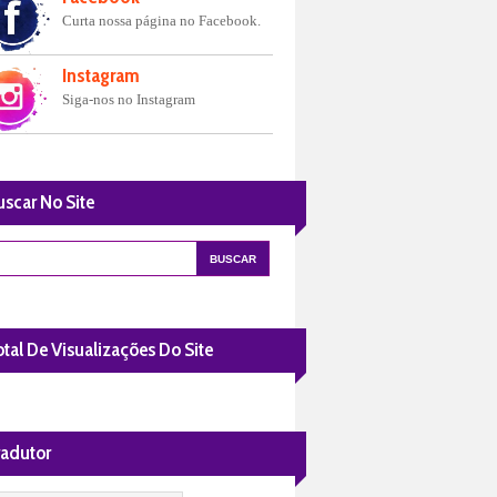
Curta nossa página no Facebook.
Instagram
Siga-nos no Instagram
uscar No Site
tal De Visualizações Do Site
radutor