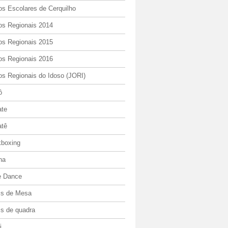
os Escolares de Cerquilho
os Regionais 2014
os Regionais 2015
os Regionais 2016
os Regionais do Idoso (JORI)
ô
ate
atê
kboxing
ha
e Dance
is de Mesa
is de quadra
i