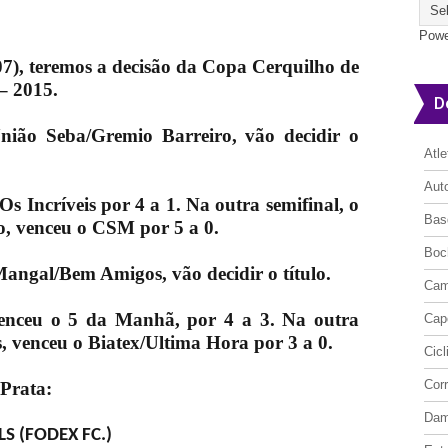
Powe
07), teremos a decisão da Copa Cerquilho de
 – 2015.
D
nião Seba/Gremio Barreiro, vão decidir o
Atl
Aut
s Incríveis por 4 a 1. Na outra semifinal, o
Bas
, venceu o CSM por 5 a 0.
Boc
angal/Bem Amigos, vão decidir o título.
Cam
enceu o 5 da Manhã, por 4 a 3. Na outra
Cap
 venceu o Biatex/Ultima Hora por 3 a 0.
Cic
Cor
 Prata:
Da
S (FODEX FC.)