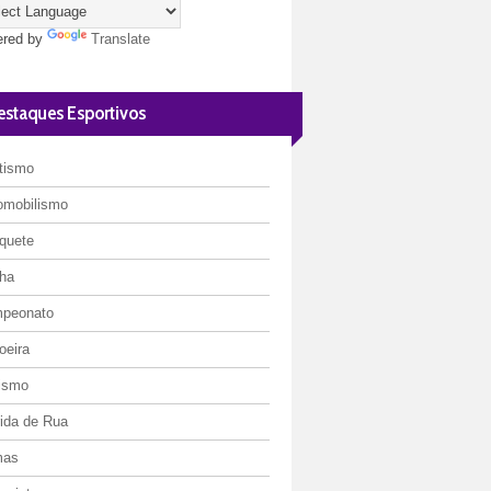
red by
Translate
estaques Esportivos
etismo
omobilismo
quete
ha
peonato
oeira
lismo
rida de Rua
mas