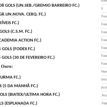
Entr
08 GOLS 
(UN.SEB./GREMIO BARREIRO FC.)
fi
(GR.UN.NOVA. CERQ. FC.)
Fisi
RÍVEIS FC.)
Fut
OLS (C.S.M. FC.)
Fute
(ACADEMIA ACTION FC.)
Fut
Fut
 GOLS (FODEX FC.)
Fute
 GOLS (30 DE FEVEREIRO FC.)
Futs
e Ouro:
Han
HURMA FC.)
Iníc
LS (5 DA MANHÃ FC.)
jiu-j
OLS (BIATEX/ULTIMA HORA FC.)
Jiu-
S (ESPLANADA FC.)
Jog