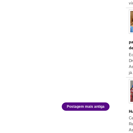
ví
pa
de
Eq
Di
As
já.
Postagem mais antiga
Hu
Ce
Re
As