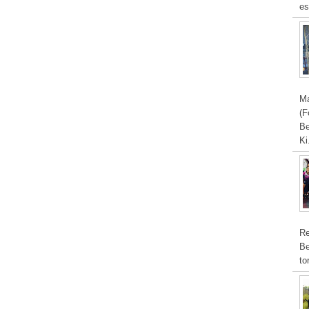
es
Ma
(F
Be
Ki
Re
Be
to