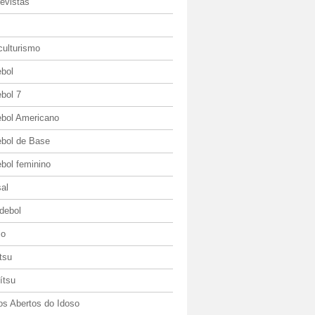
evistas
culturismo
ebol
bol 7
ebol Americano
ebol de Base
bol feminino
al
debol
io
itsu
jítsu
os Abertos do Idoso