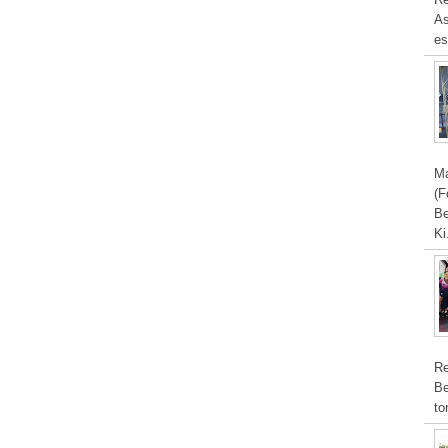
As
es
Ma
(F
Be
Ki
Re
Be
to