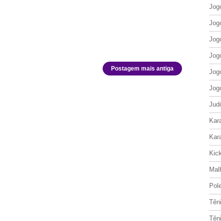
Jog
Jog
Jog
Jog
Postagem mais antiga
Jog
Jog
Jud
Kar
Kar
Kic
Mal
Pol
Tên
Tên