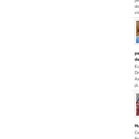
pe
do
ví
pa
de
Eq
Di
As
já.
Hu
Ce
Re