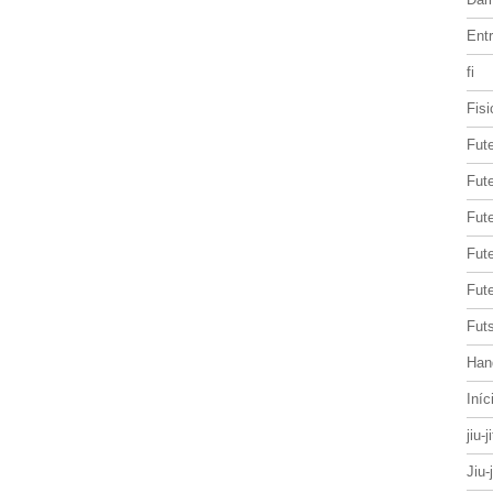
Entr
fi
Fisi
Fut
Fute
Fut
Fut
Fute
Futs
Han
Iníc
jiu-j
Jiu-