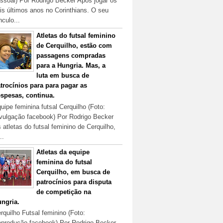
ssoal) Por Rodrigo Becker Após jogar os
is últimos anos no Corinthians. O seu
nculo...
Atletas do futsal feminino
de Cerquilho, estão com
passagens compradas
para a Hungria. Mas, a
luta em busca de
trocínios para para pagar as
spesas, continua.
uipe feminina futsal Cerquilho (Foto:
vulgação facebook) Por Rodrigo Becker
 atletas do futsal feminino de Cerquilho,
..
Atletas da equipe
feminina do futsal
Cerquilho, em busca de
patrocínios para disputa
de competição na
ngria.
rquilho Futsal feminino (Foto:
produção facebook) Por Rodrigo Becker