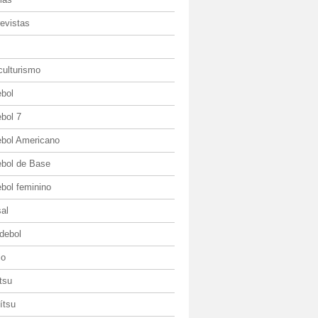
evistas
culturismo
ebol
bol 7
ebol Americano
ebol de Base
bol feminino
al
debol
io
itsu
jítsu