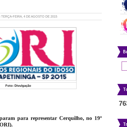
S
TERÇA-FEIRA, 4 DE AGOSTO DE 2015
B
Foto: Divulgação
To
76
reparam para representar Cerquilho, no 19º
T
JORI).