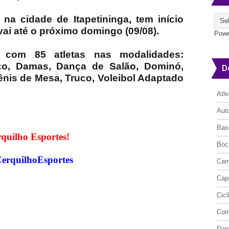
 na cidade de Itapetininga, tem início
e vai até o próximo domingo (09/08).
Powe
r com 85 atletas nas modalidades:
aco, Damas, Dança de Salão, Dominó,
D
ênis de Mesa, Truco, Voleibol Adaptado
Atl
Aut
Bas
quilho Esportes!
Boc
CerquilhoEsportes
Cam
Cap
Cic
Cor
Da