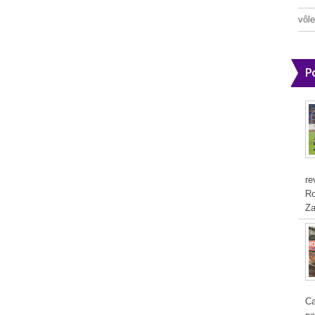
vôle
P
re
Ro
Za
Ca