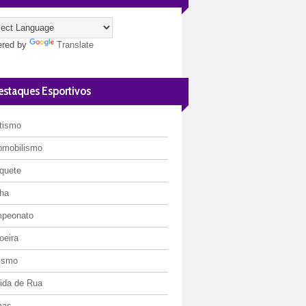
red by
Translate
estaques Esportivos
etismo
omobilismo
quete
ha
peonato
oeira
lismo
rida de Rua
mas