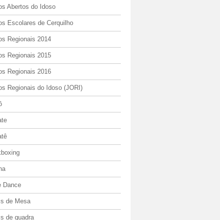
os Abertos do Idoso
os Escolares de Cerquilho
os Regionais 2014
os Regionais 2015
os Regionais 2016
os Regionais do Idoso (JORI)
ô
ate
atê
kboxing
ha
e Dance
is de Mesa
is de quadra