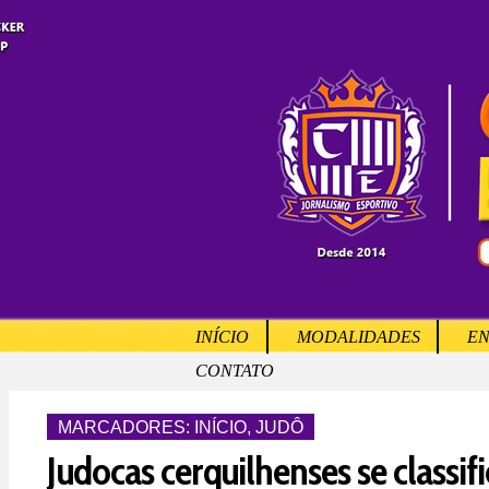
INÍCIO
MODALIDADES
EN
CONTATO
MARCADORES:
INÍCIO
,
JUDÔ
Judocas cerquilhenses se classif