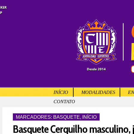
INÍCIO
MODALIDADES
EN
CONTATO
MARCADORES:
BASQUETE
,
INÍCIO
Basquete Cerquilho masculino, 