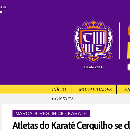
INÍCIO
MODALIDADES
EN
CONTATO
MARCADORES:
INÍCIO
,
KARATÊ
Atletas do Karatê Cerquilho se c