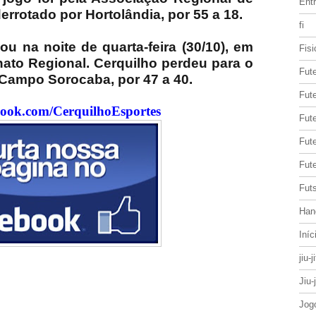
Entr
errotado por Hortolândia, por 55 a 18.
fi
u na noite de quarta-feira (30/10), em
Fisi
ato Regional. Cerquilho perdeu para o
Fut
Campo Sorocaba, por 47 a 40.
Fute
book.com/CerquilhoEsportes
Fut
Fut
Fute
Futs
Han
Iníc
jiu-j
Jiu-
Jog