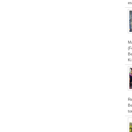
es
Ma
(F
Be
Ki
Re
Be
to