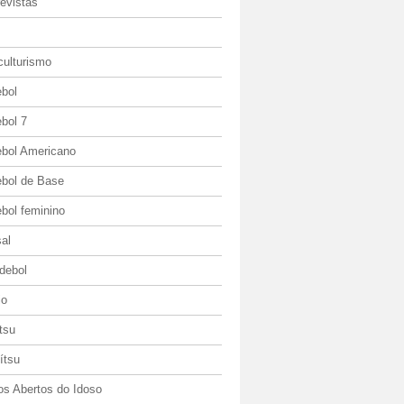
evistas
culturismo
ebol
bol 7
ebol Americano
ebol de Base
bol feminino
al
debol
io
itsu
jítsu
os Abertos do Idoso