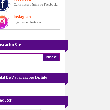
Curta nossa página no Facebook.
Instagram
Siga-nos no Instagram
uscar No Site
tal De Visualizações Do Site
radutor