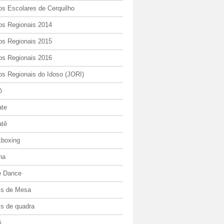
os Escolares de Cerquilho
os Regionais 2014
os Regionais 2015
os Regionais 2016
os Regionais do Idoso (JORI)
ô
ate
atê
kboxing
ha
e Dance
is de Mesa
is de quadra
i