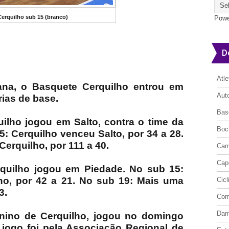
Cerquilho sub 15 (branco)
Powe
D
Atl
ana, o Basquete Cerquilho entrou em
Aut
ias de base.
Bas
uilho jogou em Salto, contra o time da
Boc
5: Cerquilho venceu Salto, por 34 a 28.
Cerquilho, por 111 a 40.
Cam
Cap
rquilho jogou em Piedade. No sub 15:
ho, por 42 a 21. No sub 19: Mais uma
Cic
3.
Cor
Da
inino de Cerquilho, jogou no domingo
O jogo foi pela Associação Regional de