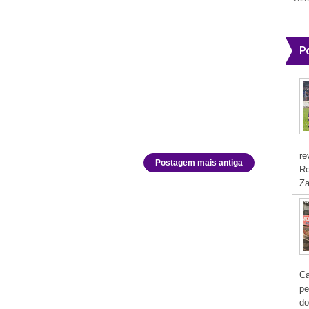
P
re
Postagem mais antiga
Ro
Za
Ca
pe
do