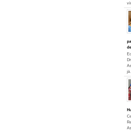
ví
pa
de
Eq
Di
As
já.
Hu
Ce
Re
As