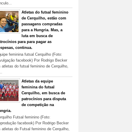
nculo...
Atletas do futsal feminino
de Cerquilho, estão com
passagens compradas
para a Hungria. Mas, a
luta em busca de
trocínios para para pagar as
spesas, continua.
uipe feminina futsal Cerquilho (Foto:
vulgação facebook) Por Rodrigo Becker
 atletas do futsal feminino de Cerquilho,
..
Atletas da equipe
feminina do futsal
Cerquilho, em busca de
patrocínios para disputa
de competição na
ngria.
rquilho Futsal feminino (Foto:
produção facebook) Por Rodrigo Becker
 atletas do Futsal feminino de Cerquilho,