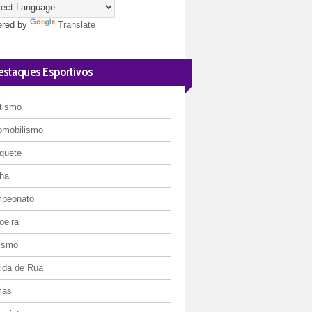
red by
Translate
estaques Esportivos
etismo
omobilismo
quete
ha
peonato
oeira
lismo
rida de Rua
mas