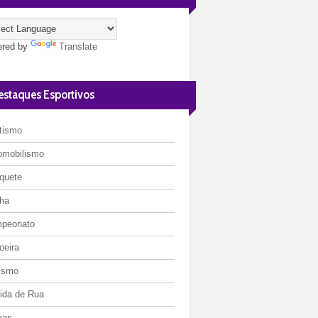
red by
Translate
estaques Esportivos
etismo
omobilismo
quete
ha
peonato
oeira
lismo
rida de Rua
mas