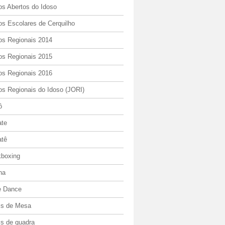
os Abertos do Idoso
os Escolares de Cerquilho
os Regionais 2014
os Regionais 2015
os Regionais 2016
os Regionais do Idoso (JORI)
ô
ate
atê
kboxing
ha
e Dance
is de Mesa
is de quadra