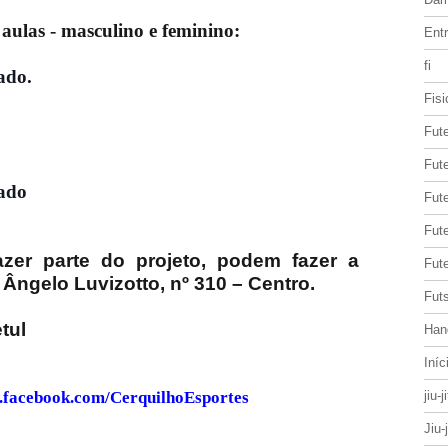
aulas - masculino e feminino:
Entr
fi
ado.
Fisi
Fut
Fute
bado
Fut
Fut
zer parte do projeto, podem fazer a
Fute
 Ângelo Luvizotto, nº 310 – Centro.
Futs
etul
Han
Iníc
.facebook.com/CerquilhoEsportes
jiu-j
Jiu-