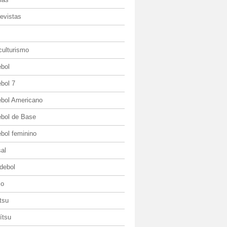
evistas
culturismo
ebol
bol 7
ebol Americano
ebol de Base
bol feminino
al
debol
io
itsu
jítsu