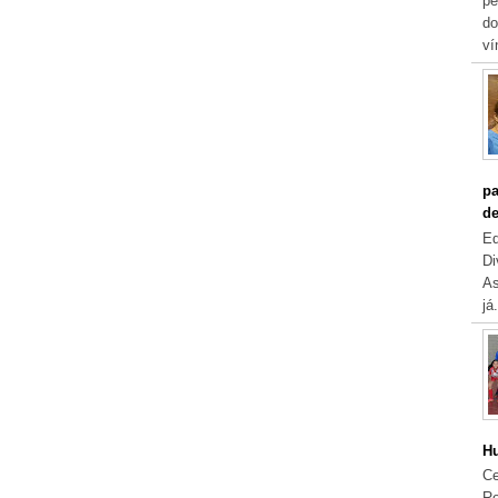
pe
do
ví
pa
de
Eq
Di
As
já.
Hu
Ce
Re