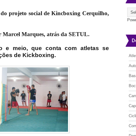
do projeto social de Kincboxing Cerquilho,
Powe
or Marcel Marques, atrás da SETUL.
D
no e meio, que conta com atletas se
ções de Kickboxing.
Atl
Aut
Bas
Boc
Cam
Cap
Cic
Cor
Da