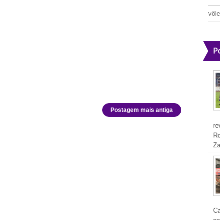
vôle
P
Postagem mais antiga
re
Ro
Za
Ca