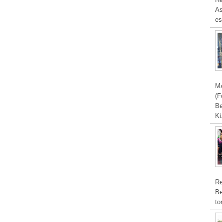
As
es
Ma
(F
Be
Ki
Re
Be
to