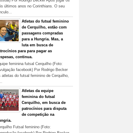
ssoal) Por Rodrigo Becker Após jogar os
is últimos anos no Corinthians. O seu
nculo...
Atletas do futsal feminino
de Cerquilho, estão com
passagens compradas
para a Hungria. Mas, a
luta em busca de
trocínios para para pagar as
spesas, continua.
uipe feminina futsal Cerquilho (Foto:
vulgação facebook) Por Rodrigo Becker
 atletas do futsal feminino de Cerquilho,
..
Atletas da equipe
feminina do futsal
Cerquilho, em busca de
patrocínios para disputa
de competição na
ngria.
rquilho Futsal feminino (Foto:
produção facebook) Por Rodrigo Becker