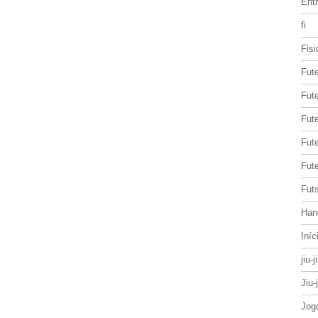
Entr
fi
Fisi
Fut
Fute
Fut
Fut
Fute
Futs
Han
Iníc
jiu-j
Jiu-
Jog