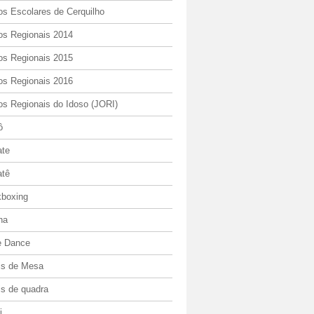
os Escolares de Cerquilho
os Regionais 2014
os Regionais 2015
os Regionais 2016
os Regionais do Idoso (JORI)
ô
ate
atê
kboxing
ha
e Dance
is de Mesa
is de quadra
i