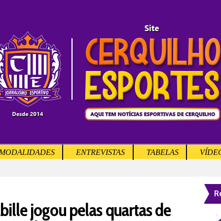
MODALIDADES
ENTREVISTAS
TABELAS
VÍDE
R
lle jogou pelas quartas de