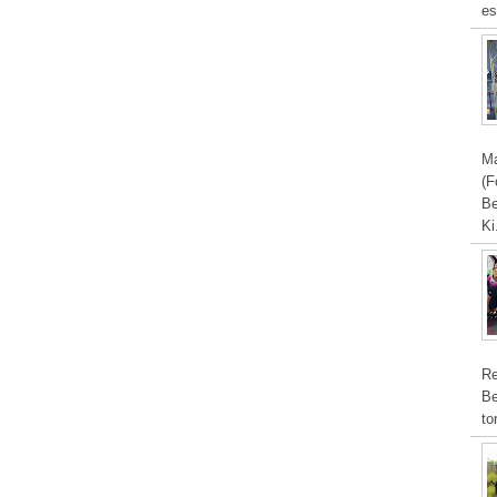
es
Ma
(F
Be
Ki
Re
Be
to