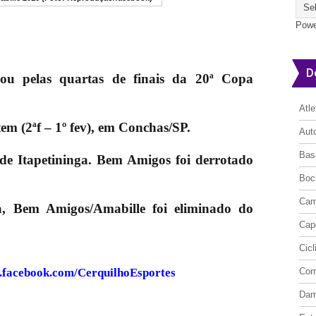
Powe
D
ou pelas quartas de finais da 20ª Copa
Atl
tem (2ªf – 1º fev), em Conchas/SP.
Aut
Bas
 de Itapetininga. Bem Amigos foi derrotado
Boc
Cam
a, Bem Amigos/Amabille foi eliminado do
Cap
Cic
.facebook.com/CerquilhoEsportes
Cor
Da