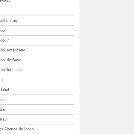
evistas
culturismo
ebol
bol 7
ebol Americano
ebol de Base
bol feminino
al
debol
io
itsu
jítsu
os Abertos do Idoso