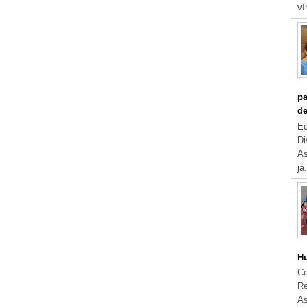
ví
pa
de
Eq
Di
As
já.
Hu
Ce
Re
As