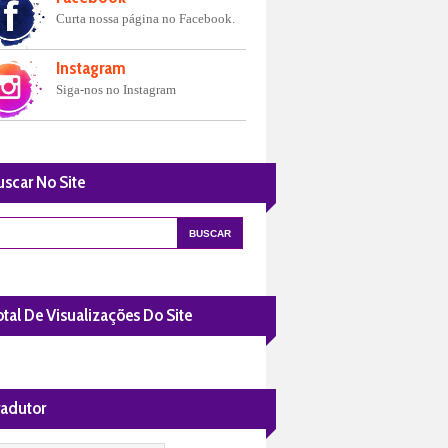
Curta nossa página no Facebook.
Instagram
Siga-nos no Instagram
uscar No Site
tal De Visualizações Do Site
radutor