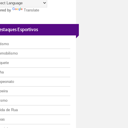
red by
Translate
estaques Esportivos
etismo
omobilismo
quete
ha
peonato
oeira
lismo
rida de Rua
mas