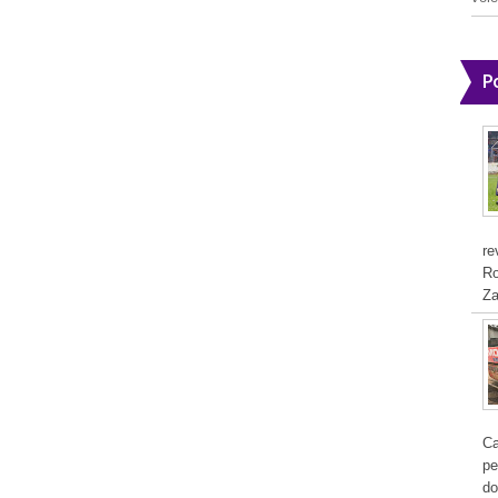
P
re
Ro
Za
Ca
pe
do