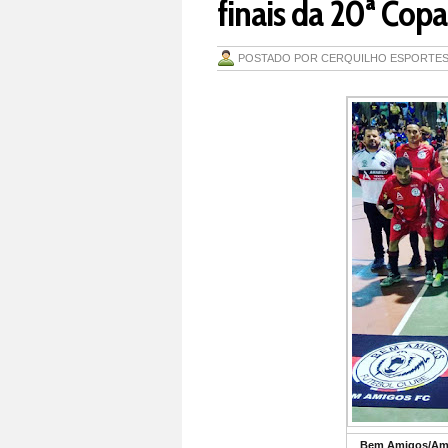
finais da 20ª Cop
POSTADO POR
CERQUILHO ESPORTE
Bem Amigos/Amab