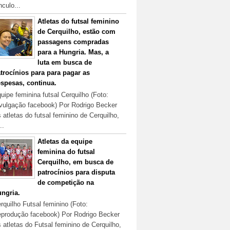
nculo...
Atletas do futsal feminino
de Cerquilho, estão com
passagens compradas
para a Hungria. Mas, a
luta em busca de
trocínios para para pagar as
spesas, continua.
uipe feminina futsal Cerquilho (Foto:
vulgação facebook) Por Rodrigo Becker
 atletas do futsal feminino de Cerquilho,
..
Atletas da equipe
feminina do futsal
Cerquilho, em busca de
patrocínios para disputa
de competição na
ngria.
rquilho Futsal feminino (Foto:
produção facebook) Por Rodrigo Becker
 atletas do Futsal feminino de Cerquilho,