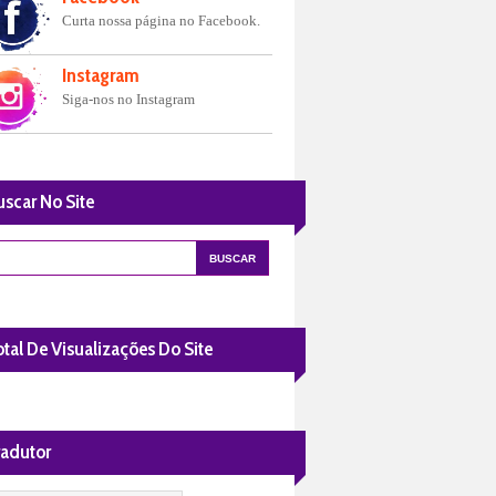
Curta nossa página no Facebook.
Instagram
Siga-nos no Instagram
uscar No Site
tal De Visualizações Do Site
radutor