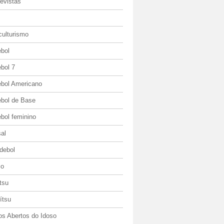
evistas
culturismo
ebol
bol 7
ebol Americano
ebol de Base
bol feminino
al
debol
io
itsu
jítsu
os Abertos do Idoso