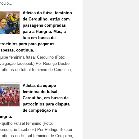
nculo...
Atletas do futsal feminino
de Cerquilho, estão com
passagens compradas
para a Hungria. Mas, a
luta em busca de
trocínios para para pagar as
spesas, continua.
uipe feminina futsal Cerquilho (Foto:
vulgação facebook) Por Rodrigo Becker
 atletas do futsal feminino de Cerquilho,
..
Atletas da equipe
feminina do futsal
Cerquilho, em busca de
patrocínios para disputa
de competição na
ngria.
rquilho Futsal feminino (Foto:
produção facebook) Por Rodrigo Becker
 atletas do Futsal feminino de Cerquilho,