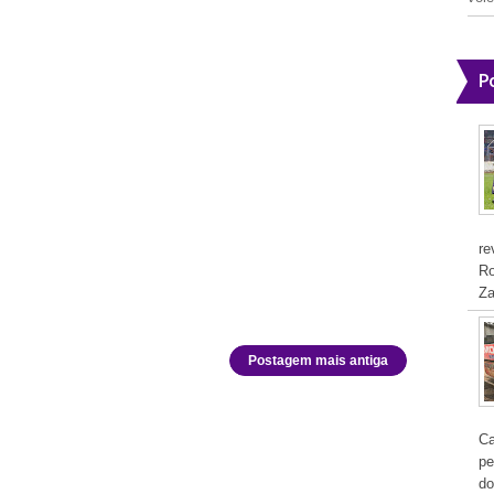
P
re
Ro
Za
Postagem mais antiga
Ca
pe
do