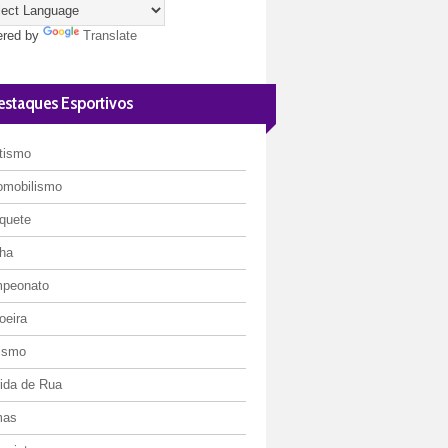
red by
Translate
estaques Esportivos
etismo
omobilismo
quete
ha
peonato
oeira
lismo
rida de Rua
mas