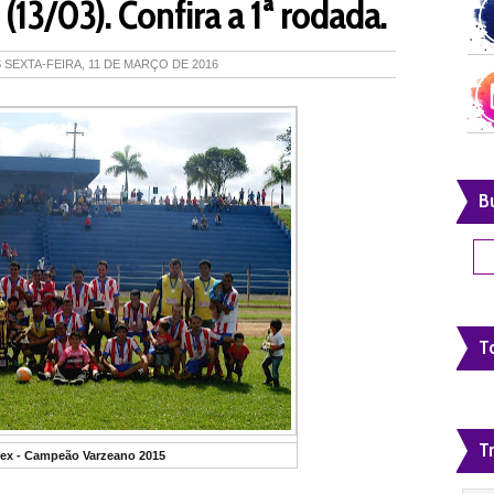
13/03). Confira a 1ª rodada.
S
SEXTA-FEIRA, 11 DE MARÇO DE 2016
B
To
T
tex - Campeão Varzeano 2015