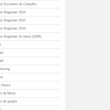
os Escolares de Cerquilho
os Regionais 2014
os Regionais 2015
os Regionais 2016
os Regionais do Idoso (JORI)
ô
ate
atê
kboxing
ha
e Dance
is de Mesa
is de quadra
i