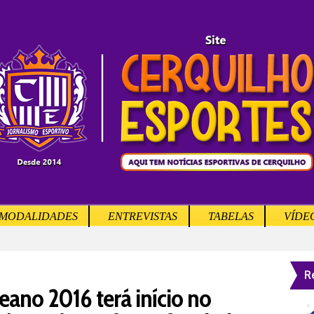
MODALIDADES
ENTREVISTAS
TABELAS
VÍDE
R
ano 2016 terá início no