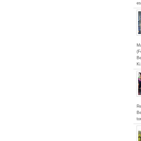
es
Ma
(F
Be
Ki
Re
Be
to