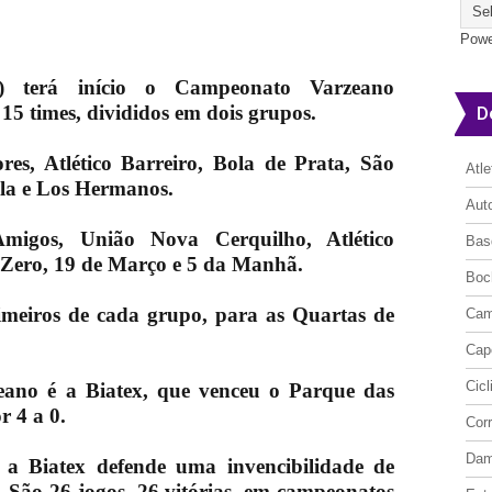
Powe
) terá início o Campeonato Varzeano
5 times, divididos em dois grupos.
D
es, Atlético Barreiro, Bola de Prata, São
Atl
ila e Los Hermanos.
Aut
migos, União Nova Cerquilho, Atlético
Bas
 Zero, 19 de Março e 5 da Manhã.
Boc
rimeiros de cada grupo, para as Quartas de
Cam
Cap
Cic
ano é a Biatex, que venceu o Parque das
r 4 a 0.
Cor
Da
, a Biatex defende uma invencibilidade de
 São 26 jogos, 26 vitórias, em campeonatos