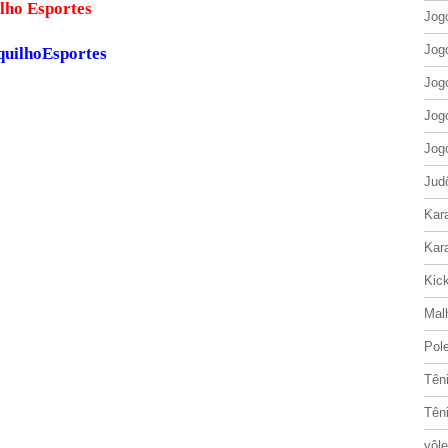
ite Cerquilho Esportes
Jog
Jog
quilhoEsportes
Jog
Jog
Jog
Jud
Kar
Kar
Kic
Mal
Pol
Tên
Tên
vôle