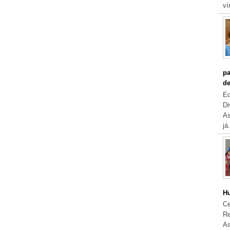
ví
pa
de
Eq
Di
As
já.
Hu
Ce
Re
As