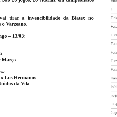
Entr
.
fi
ai tirar a invencibilidade da Biatex no
Fisi
 o Varzeano.
Fut
ngo – 13/03:
Fute
Fut
Fut
ã
e Março
Fute
Futs
es:
s x Los Hermanos
Han
Unidos da Vila
Iníc
jiu-j
Jiu-
Jog