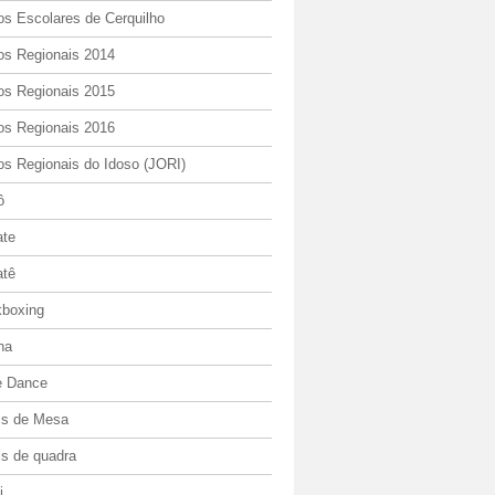
os Escolares de Cerquilho
os Regionais 2014
os Regionais 2015
os Regionais 2016
os Regionais do Idoso (JORI)
ô
ate
atê
kboxing
ha
e Dance
is de Mesa
is de quadra
i