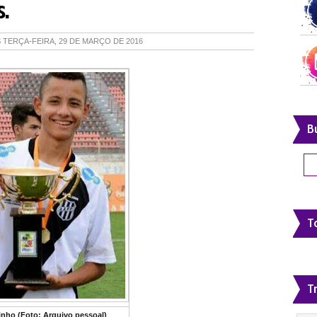
.
S
TERÇA-FEIRA, 29 DE MARÇO DE 2016
B
To
T
nho (Foto: Arquivo pessoal)