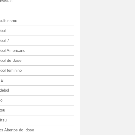
evistas
culturismo
ebol
bol 7
ebol Americano
ebol de Base
bol feminino
al
debol
io
itsu
jítsu
os Abertos do Idoso