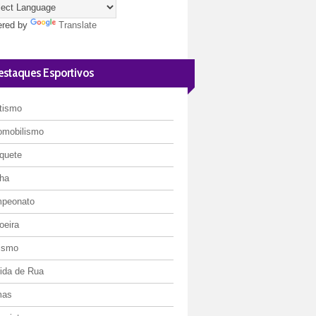
red by
Translate
estaques Esportivos
etismo
omobilismo
quete
ha
peonato
oeira
lismo
rida de Rua
mas