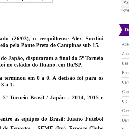
Powe
D
o (26/03), o cerquilhense Alex Surdini
ão pela Ponte Preta de Campinas sub 15.
Atl
Aut
 do Japão, disputaram a final do 5º Torneio
Bas
 foi no estádio do Ituano, em Itu/SP.
Boc
 terminou em 0 a 0. A decisão foi para os
Cam
 3 a 1.
Cap
 5º Torneio Brasil / Japão – 2014, 2015 e
Cic
Cor
 entre as equipes do Brasil:
Ituano Futebol
Da
l de Esportes – SEME (Itu), Esporte Clube