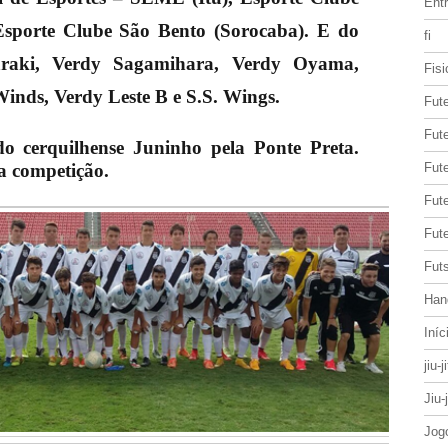
Entr
Esporte Clube São Bento (Sorocaba). E do
fi
raki, Verdy Sagamihara, Verdy Oyama,
Fisi
nds, Verdy Leste B e S.S. Wings.
Fut
Fute
 do cerquilhense Juninho pela Ponte Preta.
a competição.
Fut
Fut
Fute
Futs
Han
Iníc
jiu-j
Jiu-
Jog