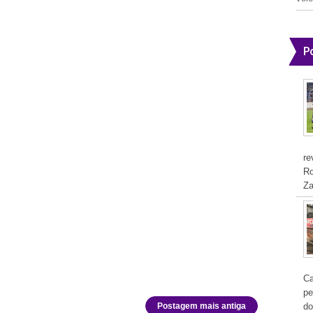
P
re
Ro
Za
Ca
pe
Postagem mais antiga
do