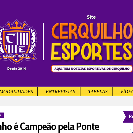
MODALIDADES
ENTREVISTAS
TABELAS
VÍDE
R
O
inho é Campeão pela Ponte