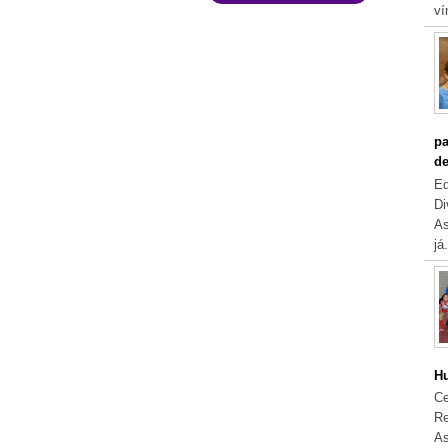
ví
pa
de
Eq
Di
As
já.
Hu
Ce
Re
As