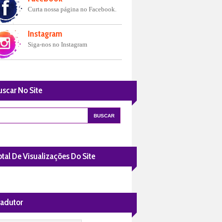
Curta nossa página no Facebook.
Instagram
Siga-nos no Instagram
uscar No Site
tal De Visualizações Do Site
radutor