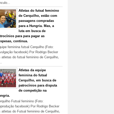
nculo...
Atletas do futsal feminino
de Cerquilho, estão com
passagens compradas
para a Hungria. Mas, a
luta em busca de
trocínios para para pagar as
spesas, continua.
uipe feminina futsal Cerquilho (Foto:
vulgação facebook) Por Rodrigo Becker
 atletas do futsal feminino de Cerquilho,
..
Atletas da equipe
feminina do futsal
Cerquilho, em busca de
patrocínios para disputa
de competição na
ngria.
rquilho Futsal feminino (Foto:
produção facebook) Por Rodrigo Becker
 atletas do Futsal feminino de Cerquilho,