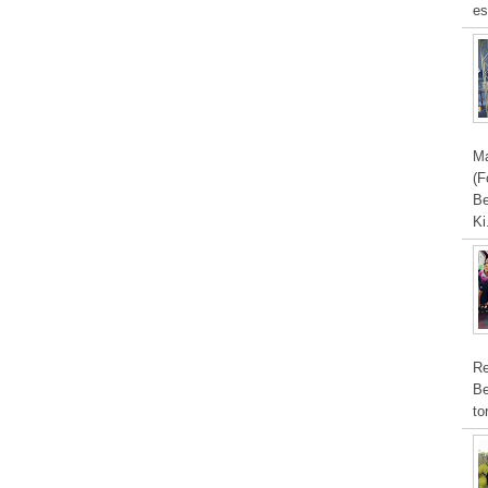
es
Ma
(F
Be
Ki
Re
Be
to