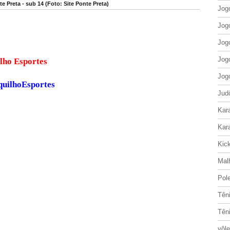
e Preta - sub 14 (Foto: Site Ponte Preta)
Jog
Jog
Jog
Jog
ite Cerquilho Esportes
Jog
quilhoEsportes
Jud
Kar
Kar
Kic
Mal
Pol
Tên
Tên
vôle