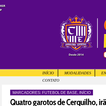
INÍCIO
MODALIDADES
EN
CONTATO
MARCADORES:
FUTEBOL DE BASE
,
INÍCIO
Quatro garotos de Cerquilho, irã