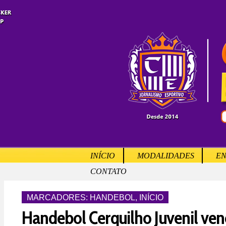
INÍCIO
MODALIDADES
EN
CONTATO
MARCADORES:
HANDEBOL
,
INÍCIO
Handebol Cerquilho Juvenil ven