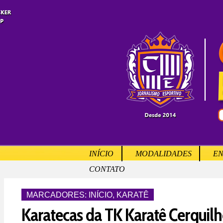
INÍCIO
MODALIDADES
EN
CONTATO
MARCADORES:
INÍCIO
,
KARATÊ
Karatecas da TK Karatê Cerquil