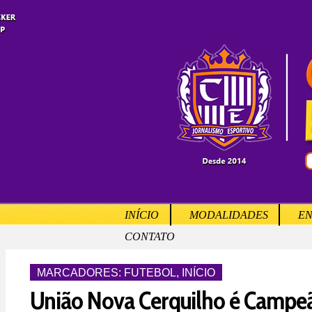
INÍCIO
MODALIDADES
EN
CONTATO
MARCADORES:
FUTEBOL
,
INÍCIO
União Nova Cerquilho é Campe