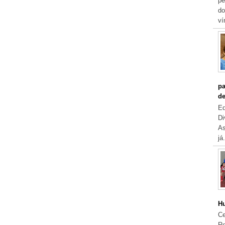
pe
do
ví
pa
de
Eq
Di
As
já.
Hu
Ce
Re