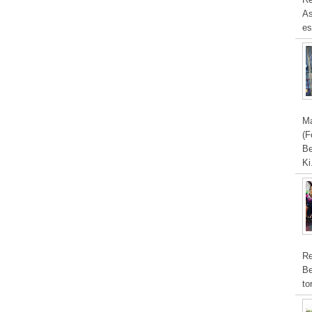
As
es
Ma
(F
Be
Ki
Re
Be
to