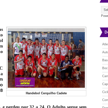
Powe
as
D
to
ol
Atl
em
no
Aut
Bas
AC
Boc
 a
Cam
om
to
Cap
8
Cic
Handebol Cerquilho Cadete
Cor
, e perdeu por 32 a 24.
O Adulto segue sem
Da