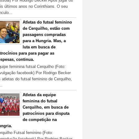
ssoal) Por Rodrigo Becker Após jogar os
is últimos anos no Corinthians. O seu
nculo...
Atletas do futsal feminino
de Cerquilho, estão com
passagens compradas
para a Hungria. Mas, a
luta em busca de
trocínios para para pagar as
spesas, continua.
uipe feminina futsal Cerquilho (Foto:
vulgação facebook) Por Rodrigo Becker
 atletas do futsal feminino de Cerquilho,
..
Atletas da equipe
feminina do futsal
Cerquilho, em busca de
patrocínios para disputa
de competição na
ngria.
rquilho Futsal feminino (Foto:
produção facebook) Por Rodrigo Becker