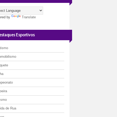
red by
Translate
estaques Esportivos
etismo
omobilismo
quete
ha
peonato
oeira
lismo
rida de Rua
mas