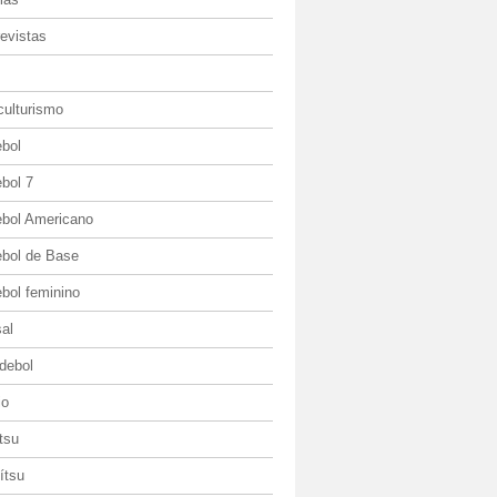
evistas
culturismo
ebol
bol 7
ebol Americano
ebol de Base
bol feminino
al
debol
io
itsu
jítsu