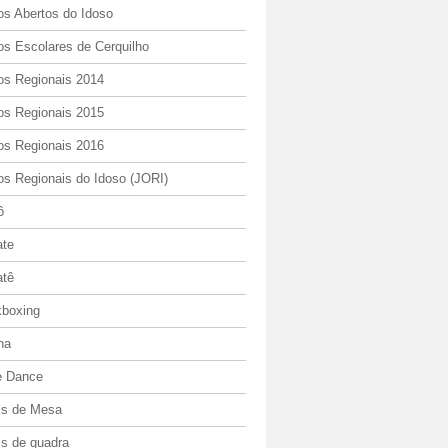
os Abertos do Idoso
os Escolares de Cerquilho
os Regionais 2014
os Regionais 2015
os Regionais 2016
os Regionais do Idoso (JORI)
ô
ate
atê
kboxing
ha
e Dance
is de Mesa
is de quadra