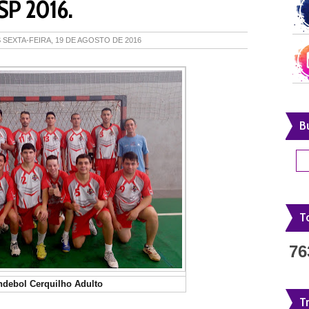
SP 2016.
S
SEXTA-FEIRA, 19 DE AGOSTO DE 2016
B
To
76
debol Cerquilho Adulto
T