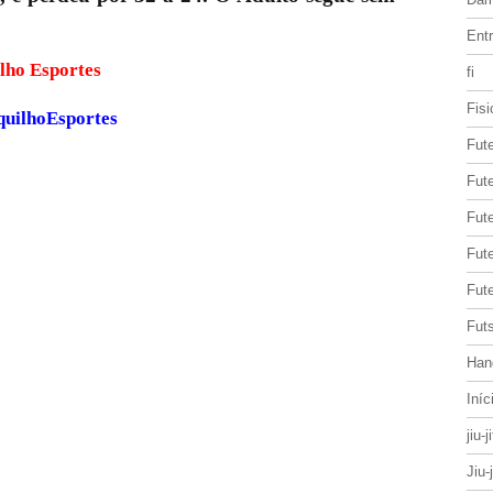
Entr
ite Cerquilho Esportes
fi
Fisi
quilhoEsportes
Fut
Fute
Fut
Fut
Fute
Futs
Han
Iníc
jiu-j
Jiu-