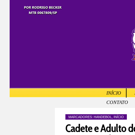
INÍCIO
CONTATO
MARCADORES:
HANDEBOL
,
INÍCIO
Cadete e Adulto d