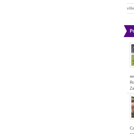
vôle
P
re
Ro
Za
Ca