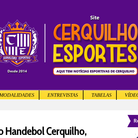
MODALIDADES
ENTREVISTAS
TABELAS
VÍDE
R
o Handebol Cerquilho,