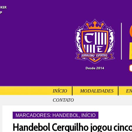
INÍCIO
MODALIDADES
EN
CONTATO
MARCADORES:
HANDEBOL
,
INÍCIO
Handebol Cerquilho jogou cinco