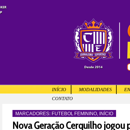
INÍCIO
MODALIDADES
EN
CONTATO
MARCADORES:
FUTEBOL FEMININO
,
INÍCIO
Nova Geração Cerquilho jogou pe