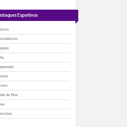
estaques Esportivos
etismo
omobilismo
quete
ha
peonato
oeira
lismo
rida de Rua
mas
evistas