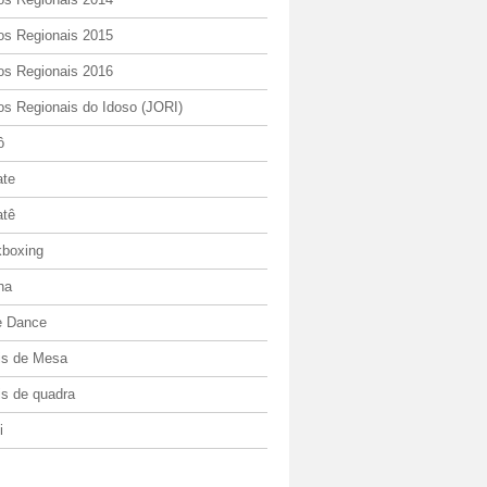
os Regionais 2015
os Regionais 2016
os Regionais do Idoso (JORI)
ô
ate
atê
kboxing
ha
e Dance
is de Mesa
is de quadra
i