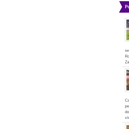
P
re
Ro
Za
Ca
pe
do
ví