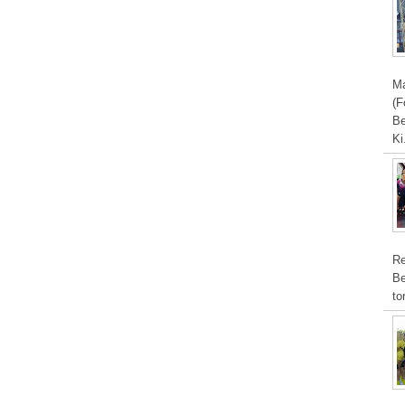
Ma
(F
Be
Ki
Re
Be
to