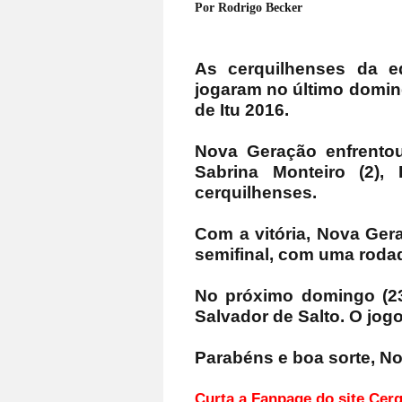
Por Rodrigo Becker
As cerquilhenses da e
jogaram no último doming
de Itu 2016.
Nova Geração enfrentou
Sabrina Monteiro (2),
cerquilhenses.
Com a vitória, Nova Ger
semifinal, com uma roda
No próximo domingo (23
Salvador de Salto. O jogo
Parabéns e boa sorte, N
Curta a Fanpage d