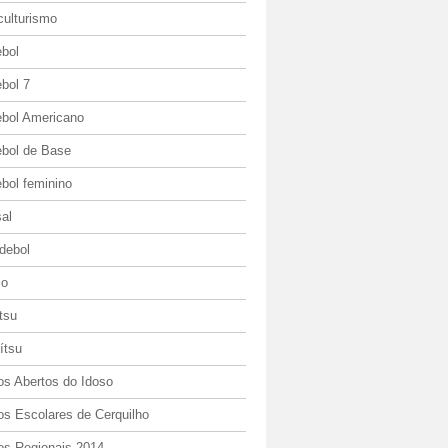
culturismo
ebol
bol 7
ebol Americano
ebol de Base
bol feminino
al
debol
io
itsu
jítsu
os Abertos do Idoso
os Escolares de Cerquilho
os Regionais 2014