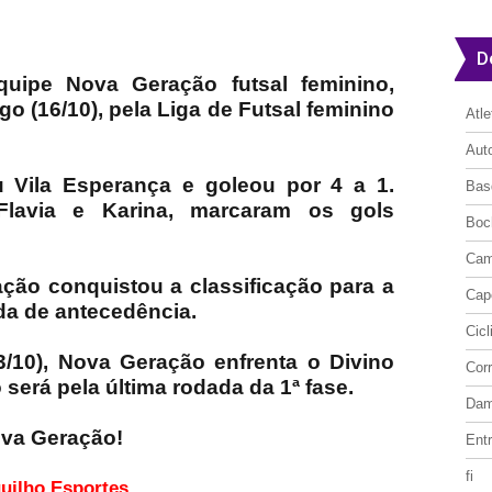
D
quipe Nova Geração futsal feminino,
o (16/10), pela Liga de Futsal feminino
Atl
Aut
 Vila Esperança e goleou por 4 a 1.
Bas
 Flavia e Karina, marcaram os gols
Boc
Cam
ação conquistou a classificação para a
Cap
da de antecedência.
Cic
/10), Nova Geração enfrenta o Divino
Cor
 será pela última rodada da 1ª fase.
Da
ova Geração!
Entr
fi
o site Cerquilho Esportes