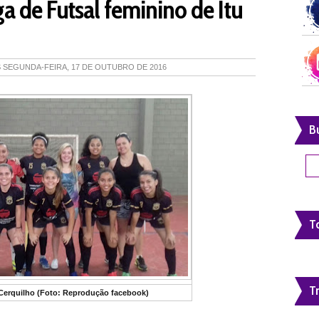
ga de Futsal feminino de Itu
S
SEGUNDA-FEIRA, 17 DE OUTUBRO DE 2016
B
To
T
Cerquilho (Foto: Reprodução facebook)