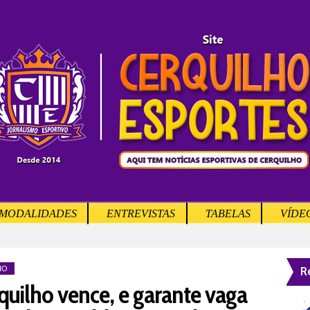
MODALIDADES
ENTREVISTAS
TABELAS
VÍDE
R
IO
uilho vence, e garante vaga