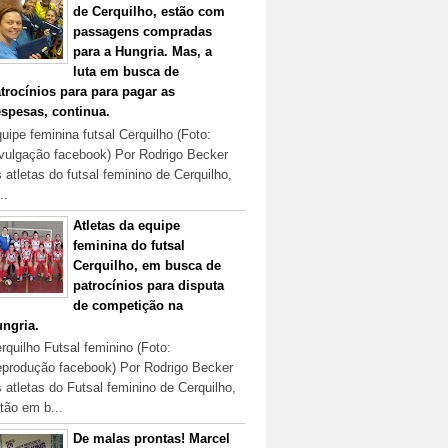
de Cerquilho, estão com
passagens compradas
para a Hungria. Mas, a
luta em busca de
trocínios para para pagar as
spesas, continua.
uipe feminina futsal Cerquilho (Foto:
vulgação facebook) Por Rodrigo Becker
 atletas do futsal feminino de Cerquilho,
..
Atletas da equipe
feminina do futsal
Cerquilho, em busca de
patrocínios para disputa
de competição na
ngria.
rquilho Futsal feminino (Foto:
produção facebook) Por Rodrigo Becker
 atletas do Futsal feminino de Cerquilho,
tão em b...
De malas prontas! Marcel