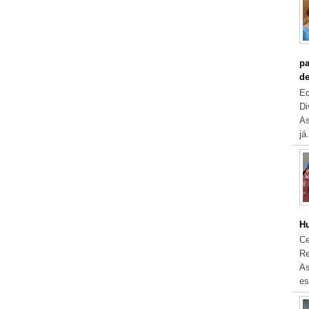
pa
de
Eq
Di
As
já.
Hu
Ce
Re
As
es