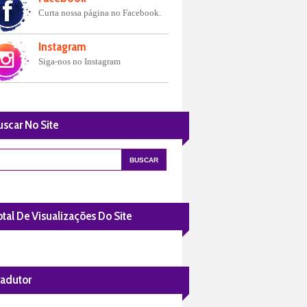
Curta nossa página no Facebook.
Instagram
Siga-nos no Instagram
uscar No Site
tal De Visualizações Do Site
radutor