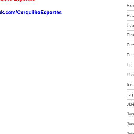
Fisi
ok.com/CerquilhoEsportes
Fut
Fute
Fut
Fut
Fute
Futs
Han
Iníc
jiu-j
Jiu-
Jog
Jog
Jog