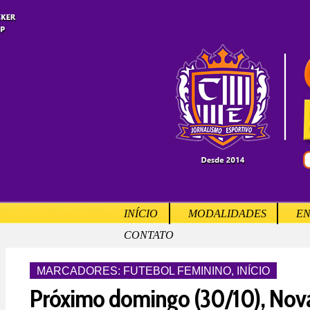
INÍCIO
MODALIDADES
EN
CONTATO
MARCADORES:
FUTEBOL FEMININO
,
INÍCIO
Próximo domingo (30/10), Nov