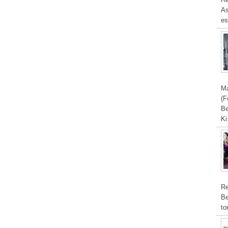
As
es
Ma
(F
Be
Ki
Re
Be
to