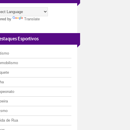
red by
Translate
estaques Esportivos
etismo
omobilismo
quete
ha
peonato
oeira
lismo
rida de Rua
mas