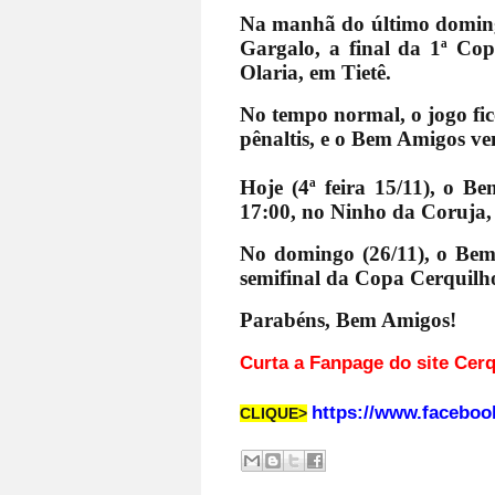
Na manhã do último doming
Gargalo, a final da 1ª Co
Olaria, em Tietê.
No tempo normal, o jogo fic
pênaltis, e o Bem Amigos v
Hoje (4ª feira 15/11), o B
17:00, no Ninho da Coruja, 
No domingo (26/11), o Bem 
semifinal da Copa Cerquilh
Parabéns, Bem Amigos!
Curta a Fanpage d
https://www.faceboo
CLIQUE>