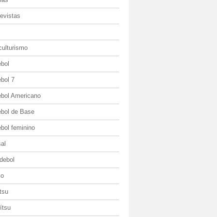
evistas
culturismo
ebol
bol 7
ebol Americano
ebol de Base
bol feminino
al
debol
io
itsu
jítsu