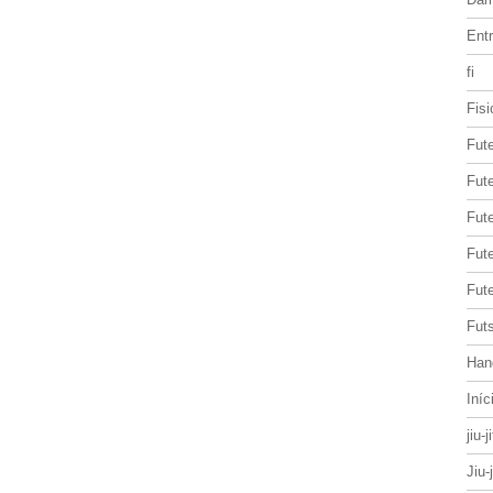
Entr
fi
Fisi
Fut
Fute
Fut
Fut
Fute
Futs
Han
Iníc
jiu-j
Jiu-