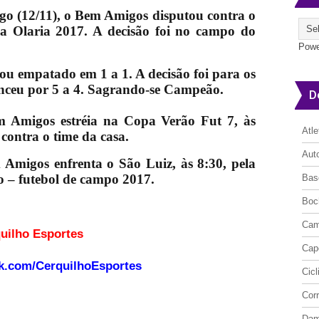
o (12/11), o Bem Amigos disputou contra o
pa Olaria 2017. A decisão foi no campo do
Powe
ou empatado em 1 a 1. A decisão foi para os
enceu por 5 a 4. Sagrando-se Campeão.
D
em Amigos estréia na Copa Verão Fut 7, às
Atl
contra o time da casa.
Aut
Amigos enfrenta o São Luiz, às 8:30, pela
o – futebol de campo 2017.
Bas
Boc
Cam
o site Cerquilho Esportes
Cap
k.com/CerquilhoEsportes
Cic
Cor
Da