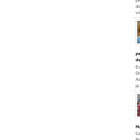
pe
do
ví
pa
de
Eq
Di
As
já.
Hu
Ce
Re