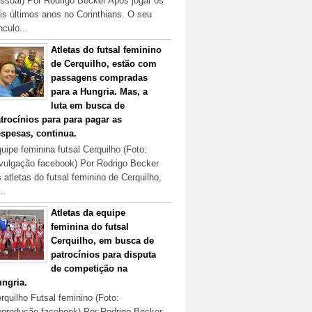
ssoal) Por Rodrigo Becker Após jogar os
is últimos anos no Corinthians. O seu
nculo...
Atletas do futsal feminino
de Cerquilho, estão com
passagens compradas
para a Hungria. Mas, a
luta em busca de
trocínios para para pagar as
spesas, continua.
uipe feminina futsal Cerquilho (Foto:
vulgação facebook) Por Rodrigo Becker
 atletas do futsal feminino de Cerquilho,
..
Atletas da equipe
feminina do futsal
Cerquilho, em busca de
patrocínios para disputa
de competição na
ngria.
rquilho Futsal feminino (Foto:
produção facebook) Por Rodrigo Becker