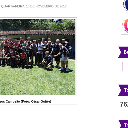
S
QUARTA-FEIRA, 15 DE NOVEMBRO DE 2017
B
To
os Campeão (Foto: César Guitte)
76
T