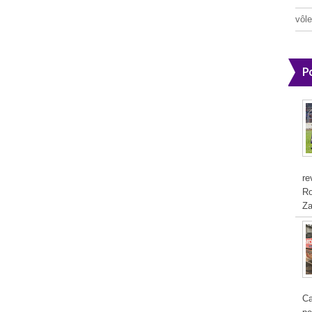
vôle
P
re
Ro
Za
Ca