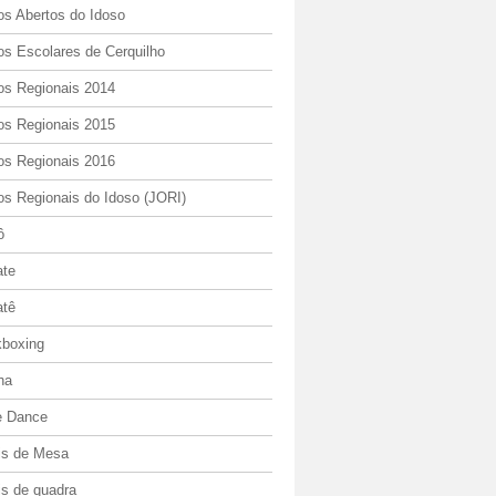
os Abertos do Idoso
os Escolares de Cerquilho
os Regionais 2014
os Regionais 2015
os Regionais 2016
os Regionais do Idoso (JORI)
ô
ate
atê
kboxing
ha
e Dance
is de Mesa
is de quadra