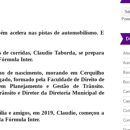
Powe
m acelera nas pistas de automobilismo. E
D
s de corridas, Claudio Taborda, se prepara
Atl
órmula Inter.
Aut
ano de nascimento, morando em Cerquilho
Bas
gado, formado pela Faculdade de Direito de
Boc
em Planejamento e Gestão de Trânsito.
Cam
ânsito e Diretor da Diretoria Municipal de
Cap
Cic
ília e amigos, em 2019, Claudio, começou a
 da Fórmula Inter.
Cor
Da