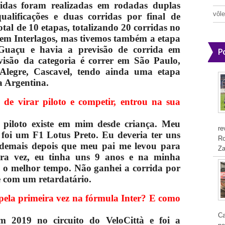
idas foram realizadas em rodadas duplas
vôle
qualificações e duas corridas por final de
tal de 10 etapas, totalizando 20 corridas no
 em Interlagos, mas tivemos também a etapa
Guaçu e havia a previsão de corrida em
P
visão da categoria é correr em São Paulo,
Alegre, Cascavel, tendo ainda uma etapa
a Argentina.
e virar piloto e competir, entrou na sua
 piloto existe em mim desde criança. Meu
re
 foi um F1 Lotus Preto. Eu deveria ter uns
Ro
u demais depois que meu pai me levou para
Za
ira vez, eu tinha uns 9 anos e na minha
 e o melhor tempo. Não ganhei a corrida por
 com um retardatário.
ela primeira vez na fórmula Inter? E como
Ca
em 2019 no circuito do VeloCittà e foi a