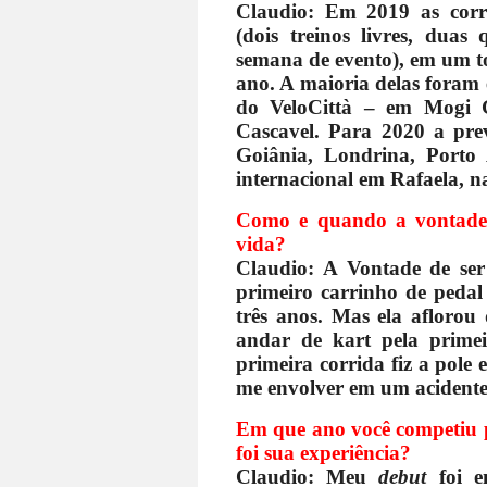
Claudio: Em 2019 as corr
(dois treinos livres, duas 
semana de evento), em um to
ano. A maioria delas foram
do VeloCittà – em Mogi 
Cascavel. Para 2020 a pre
Goiânia, Londrina, Porto 
internacional em Rafaela, n
Como e quando a vontade d
vida?
Claudio: A Vontade de ser
primeiro carrinho de pedal
três anos. Mas ela afloro
andar de kart pela prime
primeira corrida fiz a pole
me envolver em um acidente
Em que ano você competiu p
foi sua experiência?
Claudio: Meu
debut
foi 