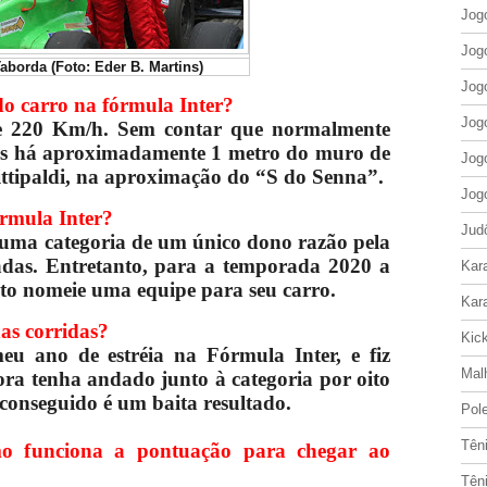
Jog
Jog
aborda (Foto: Eder B. Martins)
Jog
o carro na fórmula Inter?
Jog
e 220 Km/h. Sem contar que normalmente
os há aproximadamente 1 metro do muro de
Jog
ittipaldi, na aproximação do “S do Senna”.
Jog
rmula Inter?
Jud
 uma categoria de um único dono razão pela
das. Entretanto, para a temporada 2020 a
Kar
oto nomeie uma equipe para seu carro.
Kar
nas corridas?
Kic
u ano de estréia na Fórmula Inter, e fiz
Mal
a tenha andado junto à categoria por oito
r conseguido é um baita resultado.
Pol
Tên
mo funciona a pontuação para chegar ao
Tên