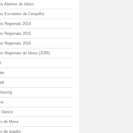
os Abertos do Idoso
os Escolares de Cerquilho
os Regionais 2014
os Regionais 2015
os Regionais 2016
os Regionais do Idoso (JORI)
ô
ate
atê
kboxing
ha
e Dance
is de Mesa
is de quadra