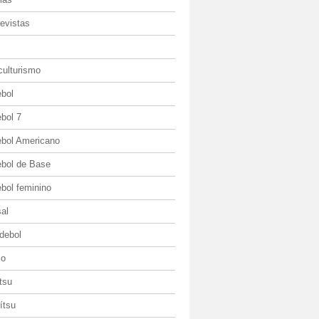
evistas
culturismo
ebol
bol 7
ebol Americano
ebol de Base
bol feminino
al
debol
io
itsu
jítsu