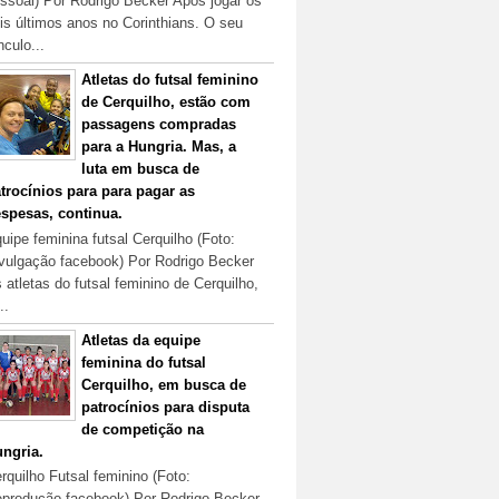
ssoal) Por Rodrigo Becker Após jogar os
is últimos anos no Corinthians. O seu
nculo...
Atletas do futsal feminino
de Cerquilho, estão com
passagens compradas
para a Hungria. Mas, a
luta em busca de
trocínios para para pagar as
spesas, continua.
uipe feminina futsal Cerquilho (Foto:
vulgação facebook) Por Rodrigo Becker
 atletas do futsal feminino de Cerquilho,
..
Atletas da equipe
feminina do futsal
Cerquilho, em busca de
patrocínios para disputa
de competição na
ngria.
rquilho Futsal feminino (Foto:
produção facebook) Por Rodrigo Becker