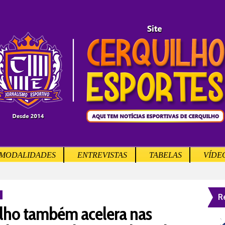
MODALIDADES
ENTREVISTAS
TABELAS
VÍDE
R
lho também acelera nas