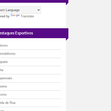
red by
Translate
estaques Esportivos
etismo
omobilismo
quete
ha
peonato
oeira
lismo
rida de Rua
mas