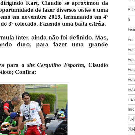
 dirigindo Kart, Claudio se
aproximou da
oportunidade de fazer diversos testes e uma
Entr
tremo em novembro 2019, terminando em 4º
fi
do 3º colocado. Fazendo uma baita estréia.
Fisi
ula Inter, ainda não foi definido. Mas,
Fut
hando duro, para fazer uma grande
Fute
Fut
iva para o
site Cerquilho Esportes,
Claudio
Fut
piloto; Confira:
Fute
Futs
Han
Iníc
jiu-j
Jiu-