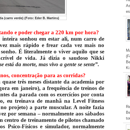
As
es
a (carro verde) (Foto: Eder B. Martins)
otando e poder chegar a 220 km por hora?
inteira sonhou em estar ali, num carro de
 vez mais rápido e frear cada vez mais no
Ma
 sonho. É literalmente o viver aquilo que se
(F
crível de vida. Já dizia o saudoso Nikki
Be
e está da morte, mas vivo a gente se sente”.
Ki
nos, concentração para as corridas?
 quase três meses distante da academia por
ora em janeiro), a frequência de treinos de
Antes da parada com os exercícios por conta
, eu treinava de manhã na Level Fitness
o projeto) a parte muscular. A noite fazia
Re
Be
ez por semana – normalmente aos sábados
to
 centro de treinamento de pilotos chamado
ios Psico-Físicos e simulador, normalmente