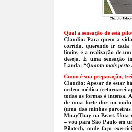
Claudio Tabord
Qual a sensação de está pil
Claudio: Para quem a vida 
corrida, querendo ir cada
limite, é a realização de um
deseja. É uma sensação in
Lauda:
“Quanto mais perto s
Como é sua preparação, trei
Claudio: Apesar de estar há
ordem médica (retornarei ag
todas as formas é intensa. 
de uma forte dor no ombro
(uma das minhas parceiras n
MuayThay na Beast. Uma v
– vou para São Paulo em um
Pilotech, onde faço exercíc