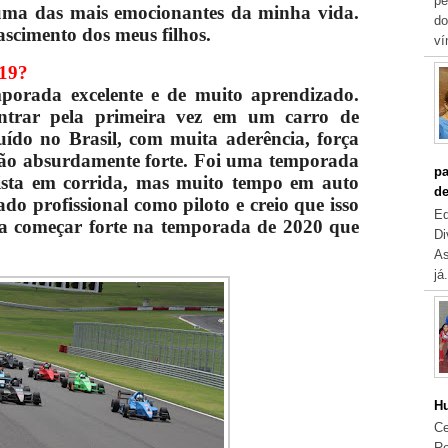
pe
 uma das mais emocionantes da minha vida.
do
scimento dos meus filhos.
ví
019?
porada excelente e de muito aprendizado.
ntrar pela primeira vez em um carro de
uído no Brasil, com muita aderência, força
ção absurdamente forte. Foi uma temporada
pa
sta em corrida, mas muito tempo em auto
de
do profissional como piloto e creio que isso
Eq
ara começar forte na temporada de 2020 que
Di
As
já.
Hu
Ce
Re