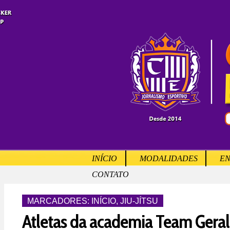
INÍCIO
MODALIDADES
EN
CONTATO
MARCADORES:
INÍCIO
,
JIU-JÍTSU
Atletas da academia Team Gera