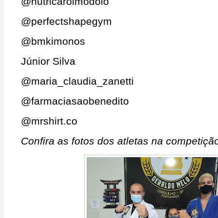
@nutricarolmodolo
@perfectshapegym
@bmkimonos
Júnior Silva
@maria_claudia_zanetti
@farmaciasaobenedito
@mrshirt.co
Confira as fotos dos atletas na competiçã