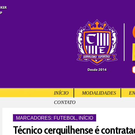
INÍCIO
MODALIDADES
EN
CONTATO
MARCADORES:
FUTEBOL
,
INÍCIO
Técnico cerquilhense é contrat