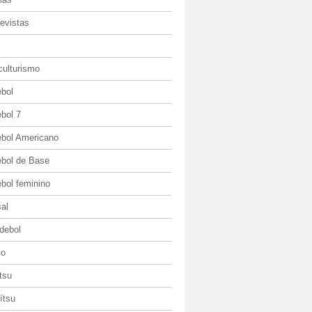
evistas
culturismo
ebol
bol 7
ebol Americano
ebol de Base
bol feminino
al
debol
io
itsu
jítsu