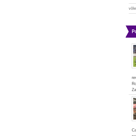
vôle
P
re
Ro
Za
Ca