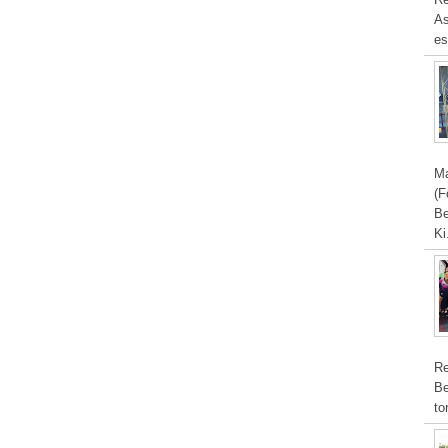
As
es
Ma
(F
Be
Ki
Re
Be
to