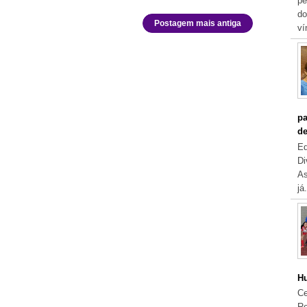
pe
do
Postagem mais antiga
ví
pa
de
Eq
Di
As
já.
Hu
Ce
Re