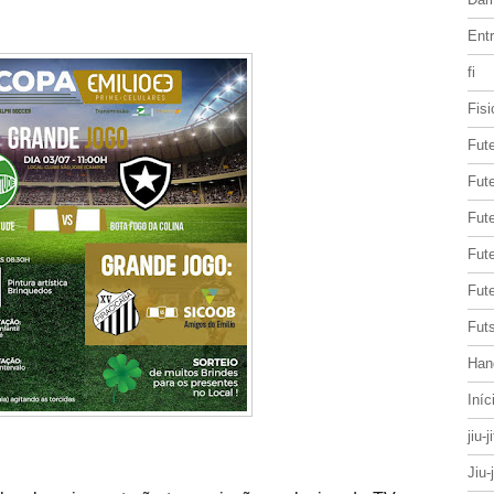
Entr
fi
Fisi
Fut
Fute
Fut
Fut
Fute
Futs
Han
Iníc
jiu-j
Jiu-