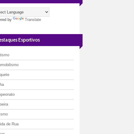
red by
Translate
estaques Esportivos
etismo
omobilismo
quete
ha
peonato
oeira
lismo
rida de Rua
mas