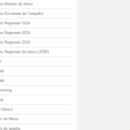
os Abertos do Idoso
os Escolares de Cerquilho
os Regionais 2014
os Regionais 2015
os Regionais 2016
os Regionais do Idoso (JORI)
ô
ate
atê
kboxing
ha
e Dance
is de Mesa
is de quadra