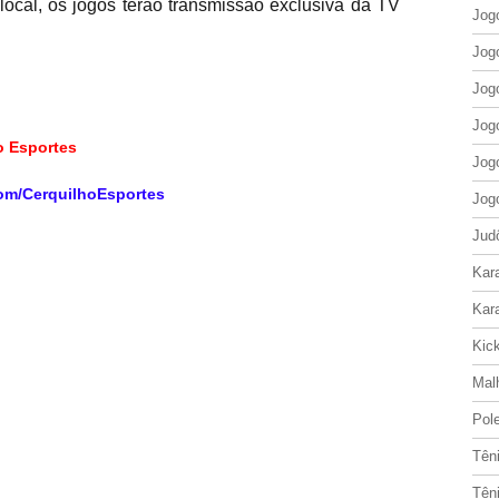
cal, os jogos terão transmissão exclusiva da TV
Jog
Jog
Jog
Jog
ho Esportes
Jog
om/CerquilhoEsportes
Jog
Jud
Kar
Kar
Kic
Mal
Pol
Tên
Tên