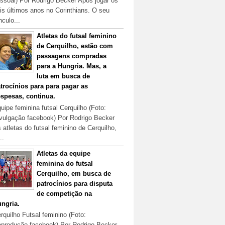
ssoal) Por Rodrigo Becker Após jogar os
is últimos anos no Corinthians. O seu
nculo...
Atletas do futsal feminino
de Cerquilho, estão com
passagens compradas
para a Hungria. Mas, a
luta em busca de
trocínios para para pagar as
spesas, continua.
uipe feminina futsal Cerquilho (Foto:
vulgação facebook) Por Rodrigo Becker
 atletas do futsal feminino de Cerquilho,
..
Atletas da equipe
feminina do futsal
Cerquilho, em busca de
patrocínios para disputa
de competição na
ngria.
rquilho Futsal feminino (Foto:
produção facebook) Por Rodrigo Becker