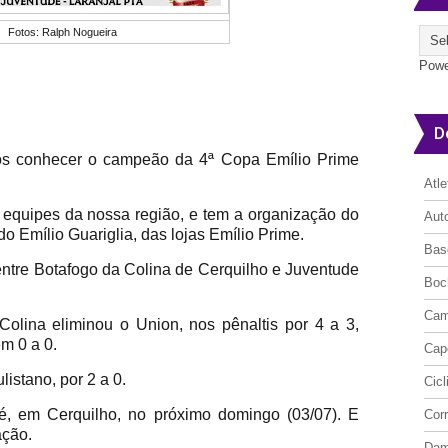
Fotos: Ralph Nogueira
Powe
D
os conhecer o campeão da 4ª Copa Emílio Prime
Atl
equipes da nossa região, e tem a organização do
Aut
o Emílio Guariglia, das lojas Emílio Prime.
Bas
ntre Botafogo da Colina de Cerquilho e Juventude
Boc
Cam
Colina eliminou o Union, nos pênaltis por 4 a 3,
m 0 a 0.
Cap
istano, por 2 a 0.
Cic
é, em Cerquilho, no próximo domingo (03/07). E
Cor
ação.
Da