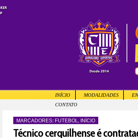
INÍCIO
MODALIDADES
EN
CONTATO
MARCADORES:
FUTEBOL
,
INÍCIO
Técnico cerquilhense é contrata