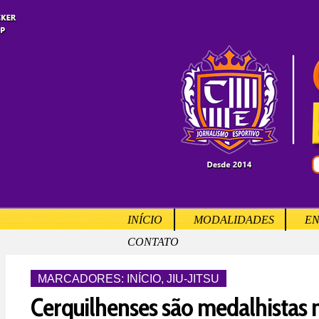
INÍCIO
MODALIDADES
EN
CONTATO
MARCADORES:
INÍCIO
,
JIU-JITSU
Cerquilhenses são medalhistas 