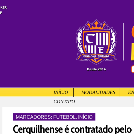
INÍCIO
MODALIDADES
EN
CONTATO
MARCADORES:
FUTEBOL
,
INÍCIO
Cerquilhense é contratado pelo 