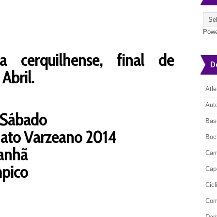
Powe
a cerquilhense, final de
D
Abril.
Atl
Aut
- Sábado
Bas
ato Varzeano 2014
Boc
Manhã
Cam
mpico
Cap
Cic
Cor
Da