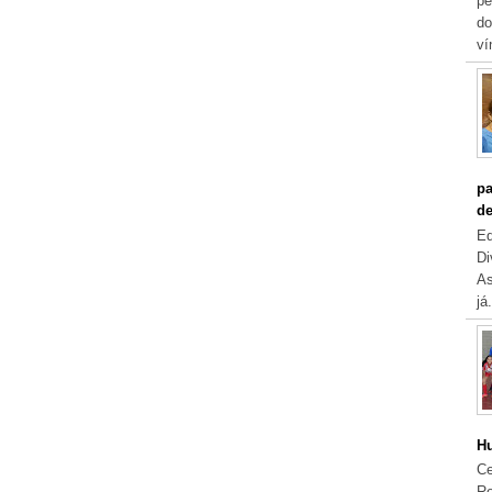
pe
do
ví
pa
de
Eq
Di
As
já.
Hu
Ce
Re