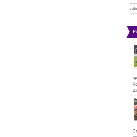
vôle
P
re
Ro
Za
Ca