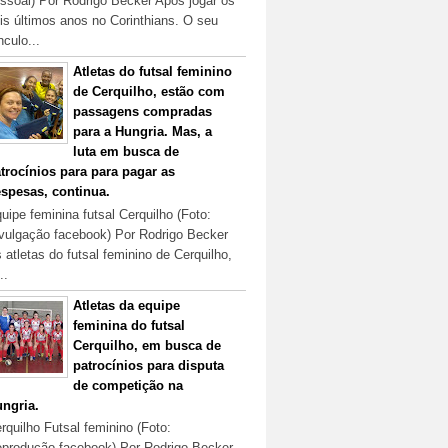
ssoal) Por Rodrigo Becker Após jogar os
is últimos anos no Corinthians. O seu
nculo...
Atletas do futsal feminino
de Cerquilho, estão com
passagens compradas
para a Hungria. Mas, a
luta em busca de
trocínios para para pagar as
spesas, continua.
uipe feminina futsal Cerquilho (Foto:
vulgação facebook) Por Rodrigo Becker
 atletas do futsal feminino de Cerquilho,
..
Atletas da equipe
feminina do futsal
Cerquilho, em busca de
patrocínios para disputa
de competição na
ngria.
rquilho Futsal feminino (Foto:
produção facebook) Por Rodrigo Becker