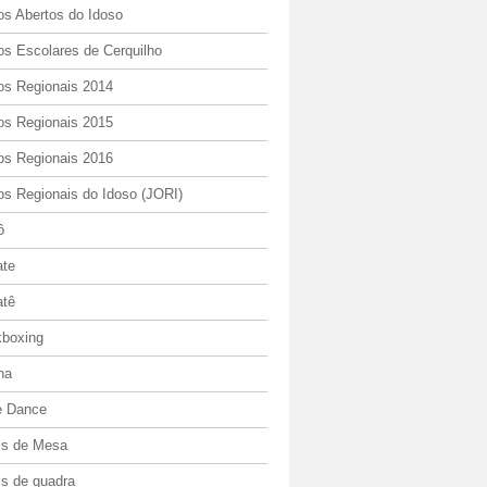
os Abertos do Idoso
os Escolares de Cerquilho
os Regionais 2014
os Regionais 2015
os Regionais 2016
os Regionais do Idoso (JORI)
ô
ate
atê
kboxing
ha
e Dance
is de Mesa
is de quadra