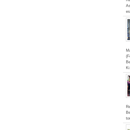
As
es
Ma
(F
Be
Ki
Re
Be
to