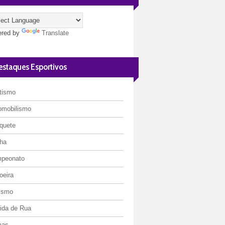
red by
Translate
estaques Esportivos
etismo
omobilismo
quete
ha
peonato
oeira
lismo
rida de Rua
mas