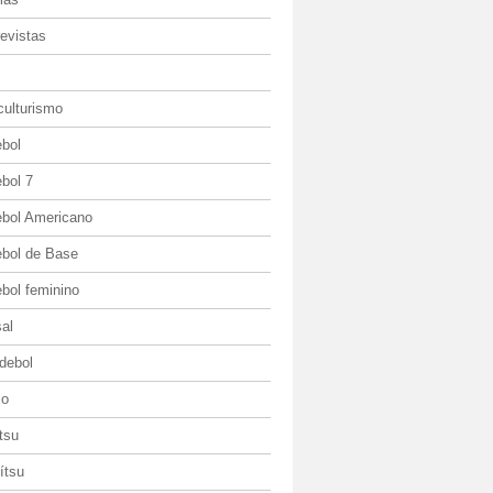
evistas
culturismo
ebol
bol 7
ebol Americano
ebol de Base
bol feminino
al
debol
io
itsu
jítsu