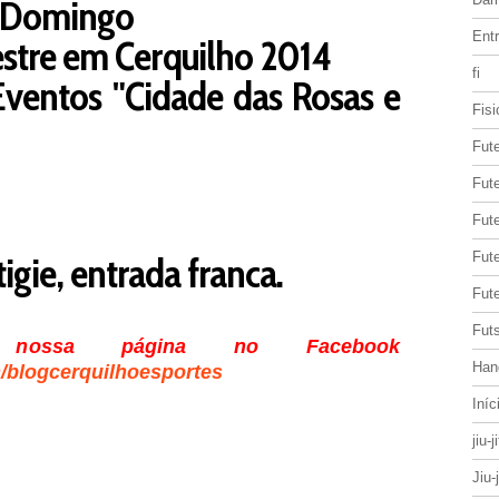
- Domingo
Entr
estre em Cerquilho 2014
fi
Eventos "Cidade das Rosas e
Fisi
Fut
Fute
Fut
gie, entrada franca.
Fut
Fute
Futs
nossa página no Facebook
Han
/blogcerquilhoesportes
Iníc
jiu-j
Jiu-