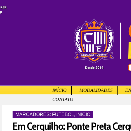
INÍCIO
MODALIDADES
EN
CONTATO
MARCADORES:
FUTEBOL
,
INÍCIO
Em Cerquilho: Ponte Preta Cerq