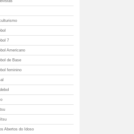
evistas
culturismo
ebol
bol 7
ebol Americano
ebol de Base
bol feminino
al
debol
io
itsu
jítsu
os Abertos do Idoso