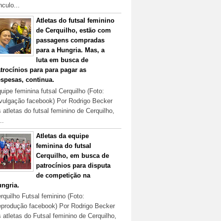
nculo...
Atletas do futsal feminino
de Cerquilho, estão com
passagens compradas
para a Hungria. Mas, a
luta em busca de
trocínios para para pagar as
spesas, continua.
uipe feminina futsal Cerquilho (Foto:
vulgação facebook) Por Rodrigo Becker
 atletas do futsal feminino de Cerquilho,
..
Atletas da equipe
feminina do futsal
Cerquilho, em busca de
patrocínios para disputa
de competição na
ngria.
rquilho Futsal feminino (Foto:
produção facebook) Por Rodrigo Becker
 atletas do Futsal feminino de Cerquilho,