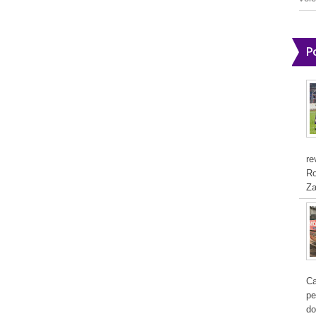
P
re
Ro
Za
Ca
pe
do