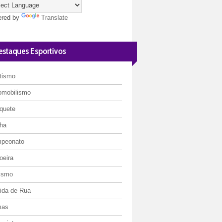
red by
Translate
estaques Esportivos
etismo
omobilismo
quete
ha
peonato
oeira
lismo
rida de Rua
mas