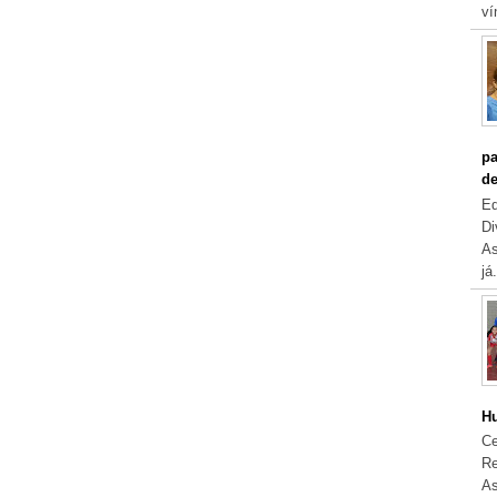
ví
pa
de
Eq
Di
As
já.
Hu
Ce
Re
As