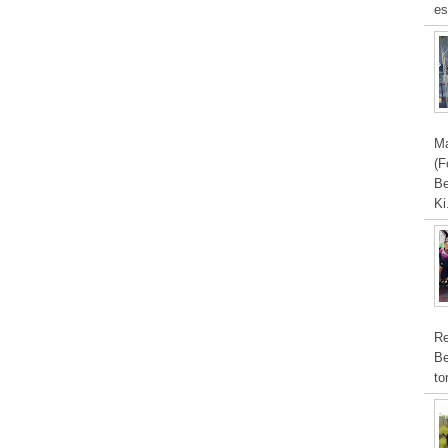
es
Ma
(F
Be
Ki
Re
Be
to