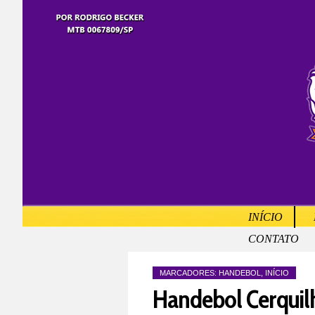
INÍCIO
CONTATO
MARCADORES:
HANDEBOL
,
INÍCIO
Handebol Cerquil