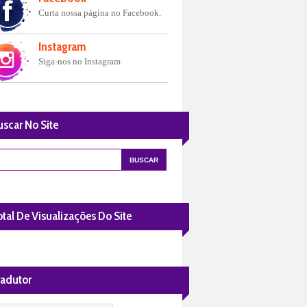
Curta nossa página no Facebook.
Instagram
Siga-nos no Instagram
uscar No Site
tal De Visualizações Do Site
radutor