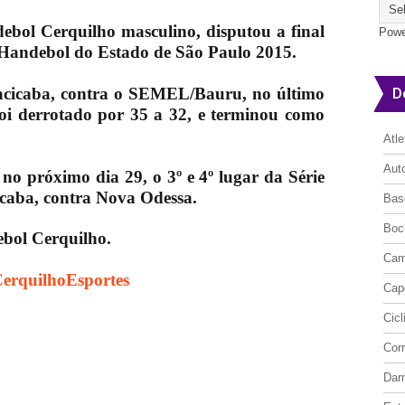
ebol Cerquilho masculino, disputou a final
Powe
 Handebol do Estado de São Paulo 2015.
D
iracicaba, contra o SEMEL/Bauru, no último
foi derrotado por 35 a 32, e terminou como
Atl
Aut
 no próximo dia 29, o 3º e 4º lugar da Série
icaba, contra Nova Odessa.
Bas
Boc
ebol Cerquilho.
Cam
CerquilhoEsportes
Cap
Cic
Cor
Da