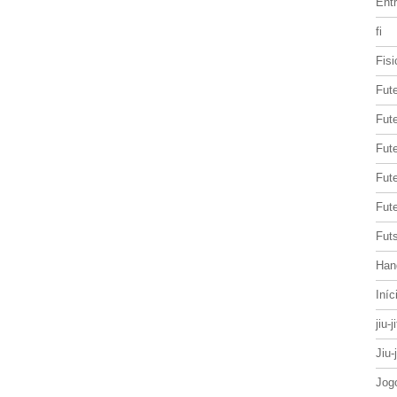
Entr
fi
Fisi
Fut
Fute
Fut
Fut
Fute
Futs
Han
Iníc
jiu-j
Jiu-
Jog