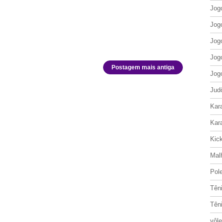
Jog
Jog
Jog
Jog
Postagem mais antiga
Jog
Jud
Kar
Kar
Kic
Mal
Pol
Tên
Tên
vôle