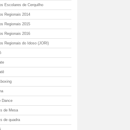
os Escolares de Cerquilho
os Regionais 2014
os Regionais 2015
os Regionais 2016
os Regionais do Idoso (JORI)
ô
ate
atê
kboxing
ha
e Dance
is de Mesa
is de quadra
i