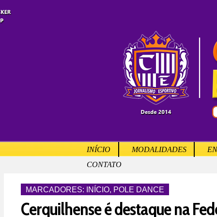
INÍCIO
MODALIDADES
EN
CONTATO
MARCADORES:
INÍCIO
,
POLE DANCE
Cerquilhense é destaque na Fed